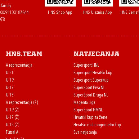
.family
HNS Shop App
HNS Ulaznice App
HNS Semaf
400091100187844
078
HNS.team
Natjecanja
A reprezentacija
Supersport HNL
U-21
Supersport Hrvatski kup
U-19
Supersport Superkup
U-17
SuperSport Prva NL
U-15
SuperSport Druga NL
A reprezentacija (Ž)
Magenta Liga
U-19 (Ž)
SuperSport HMNL
U-17 (Ž)
Hrvatski kup za žene
U-15 (Ž)
Hrvatski malonogometni kup
Futsal A
Sva natjecanja