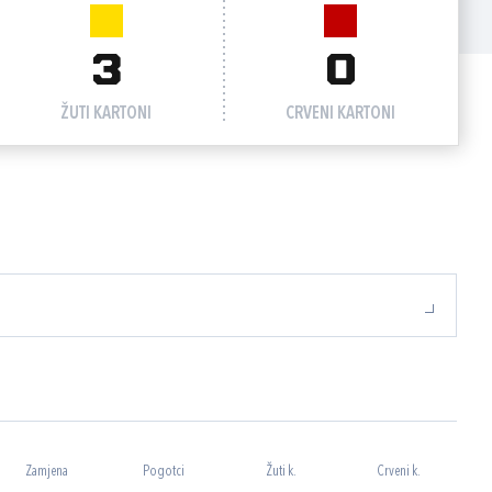
3
0
ŽUTI KARTONI
CRVENI KARTONI
Zamjena
Pogotci
Žuti k.
Crveni k.