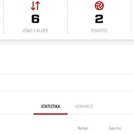
6
2
UŠAO S KLUPE
POGOTCI
STATISTIKA
UTAKMICE
Nastupi
Započeo