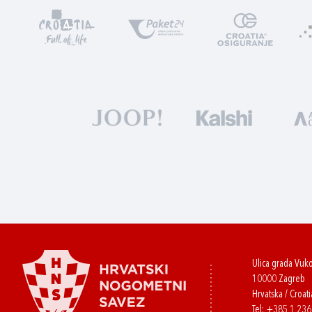
Ulica grada Vuk
10000 Zagreb
Hrvatska / Croati
Tel:
+385 1 23