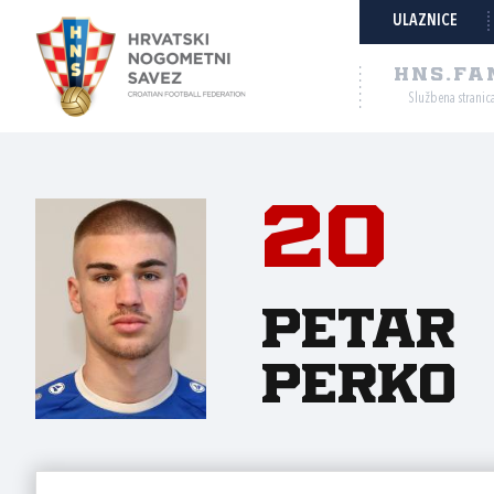
ULAZNICE
HNS.FA
Službena stranic
20
Petar
Perko