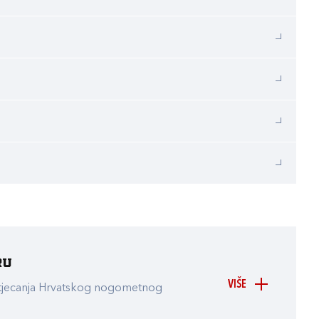
ru
VIŠE
atjecanja Hrvatskog nogometnog