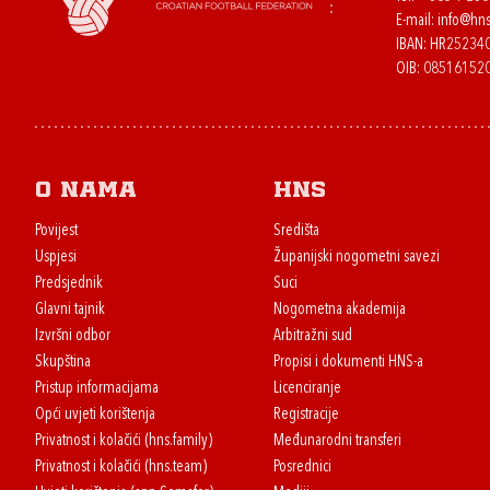
E-mail:
info@hns
IBAN: HR2523
OIB: 08516152
O nama
HNS
Povijest
Središta
Uspjesi
Županijski nogometni savezi
Predsjednik
Suci
Glavni tajnik
Nogometna akademija
Izvršni odbor
Arbitražni sud
Skupština
Propisi i dokumenti HNS-a
Pristup informacijama
Licenciranje
Opći uvjeti korištenja
Registracije
Privatnost i kolačići (hns.family)
Međunarodni transferi
Privatnost i kolačići (hns.team)
Posrednici