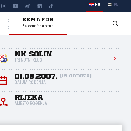
HR
EN
A
SEMAFOR
Sva domaća natjecanja
NK Solin
TRENUTNI KLUB
01.08.2007.
(19 godina)
DATUM ROĐENJA
Rijeka
MJESTO ROĐENJA