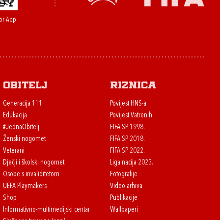
or App
Obitelj
Riznica
Generacija 111
Povijest HNS-a
Edukacija
Povijest Vatrenih
#JednaObitelj
FIFA SP 1998.
Ženski nogomet
FIFA SP 2018.
Veterani
FIFA SP 2022.
Dječji i školski nogomet
Liga nacija 2023.
Osobe s invaliditetom
Fotografije
UEFA Playmakers
Video arhiva
Shop
Publikacije
Informativno-multimedijski centar
Wallpaperi