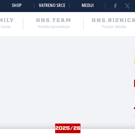
SHOP
VATRENO SRCE
MEDIJI
MILY
HNS.TEAM
HNS.RIZNIC
a Saveza
Hrvatske reprezentacije
Povijest i statistika
2025/26