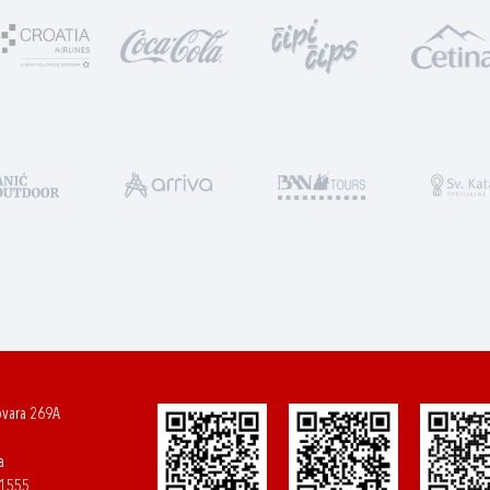
ovara 269A
a
61555