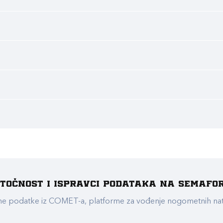
e točnost i ispravci podataka na Semafo
ualne podatke iz COMET-a, platforme za vođenje nogometnih n