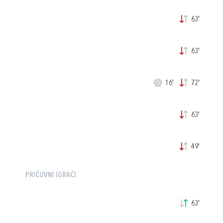
63'
63'
16'
72'
63'
49'
PRIČUVNI IGRAČI
63'