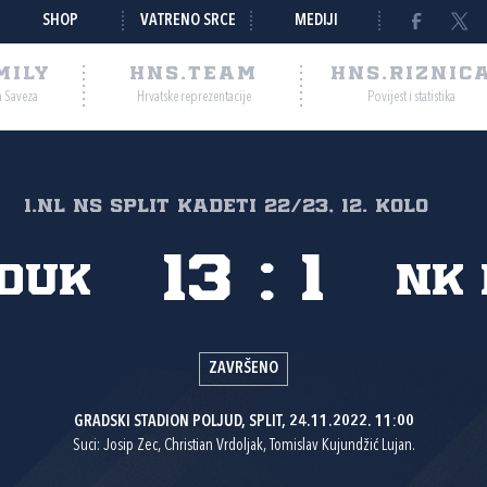
SHOP
VATRENO SRCE
MEDIJI
MILY
HNS.TEAM
HNS.RIZNIC
a Saveza
Hrvatske reprezentacije
Povijest i statistika
1.NL NS Split Kadeti 22/23, 12. kolo
13
:
1
duk
NK 
ZAVRŠENO
GRADSKI STADION POLJUD, SPLIT, 24.11.2022. 11:00
Suci: Josip Zec, Christian Vrdoljak, Tomislav Kujundžić Lujan.