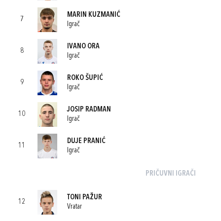
MARIN KUZMANIĆ
7
Igrač
IVANO ORA
8
Igrač
ROKO ŠUPIĆ
9
Igrač
JOSIP RADMAN
10
Igrač
DUJE PRANIĆ
11
Igrač
PRIČUVNI IGRAČI
TONI PAŽUR
12
Vratar