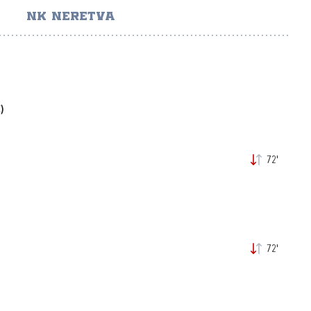
NK NERETVA
)
72'
72'