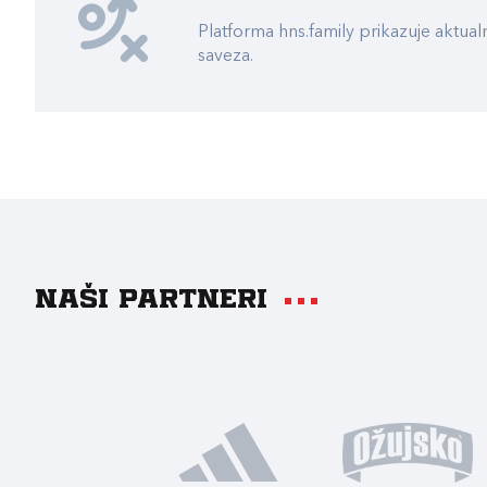
Platforma hns.family prikazuje akt
saveza.
Naši partneri