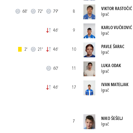
VIKTOR RASTOČIĆ
68'
72'
79'
8
Igrač
KARLO VUČKOVIĆ
46'
9
Igrač
PAVLE ŠARAC
2'
21'
46'
10
Igrač
LUKA ODAK
60'
11
Igrač
IVAN MATELJAK
46'
17
Igrač
NIKO ŠEŠELJ
7
Igrač