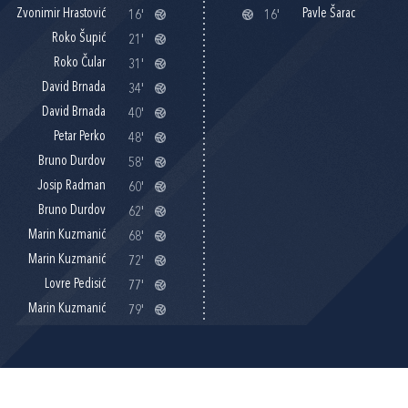
Zvonimir Hrastović
Pavle Šarac
16'
16'
Roko Šupić
21'
Roko Čular
31'
David Brnada
34'
David Brnada
40'
Petar Perko
48'
Bruno Durdov
58'
Josip Radman
60'
Bruno Durdov
62'
Marin Kuzmanić
68'
Marin Kuzmanić
72'
Lovre Pedisić
77'
Marin Kuzmanić
79'