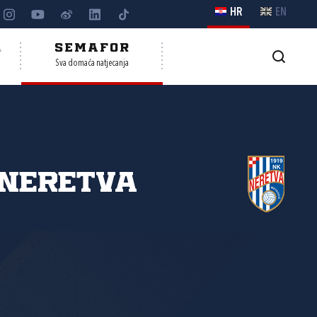
HR
EN
A
SEMAFOR
Sva domaća natjecanja
Neretva