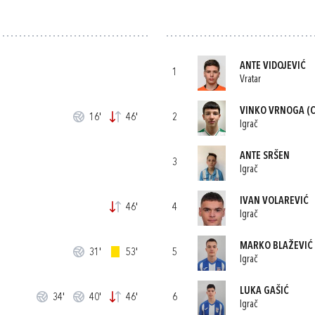
ANTE VIDOJEVIĆ
1
Vratar
VINKO VRNOGA
(C
16'
46'
2
Igrač
ANTE SRŠEN
3
Igrač
IVAN VOLAREVIĆ
46'
4
Igrač
MARKO BLAŽEVIĆ
31'
53'
5
Igrač
LUKA GAŠIĆ
34'
40'
46'
6
Igrač