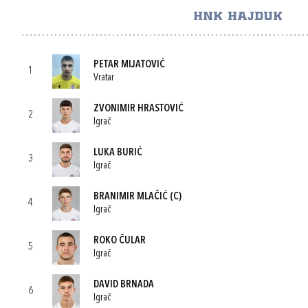
HNK HAJDUK
PETAR MIJATOVIĆ
1
Vratar
ZVONIMIR HRASTOVIĆ
2
Igrač
LUKA BURIĆ
3
Igrač
BRANIMIR MLAČIĆ
(C)
4
Igrač
ROKO ČULAR
5
Igrač
DAVID BRNADA
6
Igrač