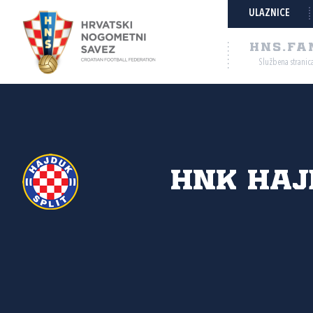
ULAZNICE
HNS.FA
Službena stranic
HNK Haj