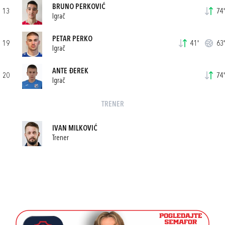
BRUNO PERKOVIĆ
13
74'
Igrač
PETAR PERKO
19
41'
63'
Igrač
ANTE ĐEREK
20
74'
Igrač
TRENER
IVAN MILKOVIĆ
Trener