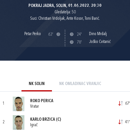
POKRAJ JADRA, SOLIN, 01.06.2022. 20:30
Gledatelja: 50
Suci: Christian Vrdoljak, Ante Kosor, Toni Barić.
Petar Perko
Dino Mrdalj
63'
24'
Joško Cvitanić
78'
NK SOLIN
NK OMLADINAC VRANJIC
ROKO PERICA
1
67'
Vratar
KARLO BRZICA
(C)
2
41'
Igrač