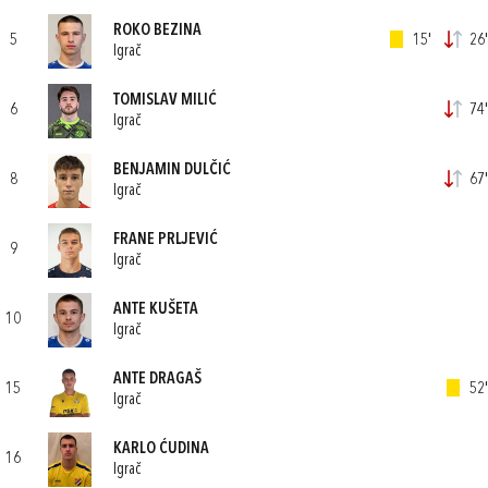
ROKO BEZINA
5
15'
26'
Igrač
TOMISLAV MILIĆ
6
74'
Igrač
BENJAMIN DULČIĆ
8
67'
Igrač
FRANE PRLJEVIĆ
9
Igrač
ANTE KUŠETA
10
Igrač
ANTE DRAGAŠ
15
52'
Igrač
KARLO ĆUDINA
16
Igrač