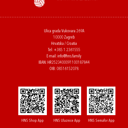
Ulica grada Vukovara 269A
10000 Zagreb
Hrvatska / Croatia
Tel:
+385 1 2361555
E-mail:
info@hns.family
IBAN: HR2523400091100187844
OIB: 08516152078
HNS Shop App
HNS Ulaznice App
HNS Semafor App