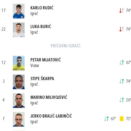
KARLO RUDIĆ
17
74'
Igrač
LUKA BURIĆ
22
74'
Igrač
PRIČUVNI IGRAČI
PETAR MIJATOVIĆ
12
67'
Vratar
STIPE ŠKARPA
3
74'
Igrač
MARINO MILIVOJEVIĆ
4
26'
Igrač
JERKO BRALIĆ-LABINČIĆ
7
67'
75'
Igrač