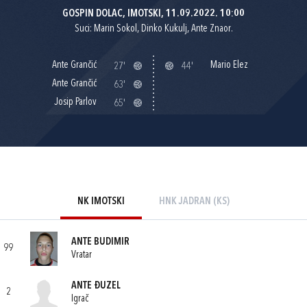
GOSPIN DOLAC, IMOTSKI, 11.09.2022. 10:00
Suci: Marin Sokol, Dinko Kukulj, Ante Znaor.
Ante Grančić
Mario Elez
27'
44'
Ante Grančić
63'
Josip Parlov
65'
NK IMOTSKI
HNK JADRAN (KS)
ANTE BUDIMIR
99
Vratar
ANTE ĐUZEL
2
Igrač