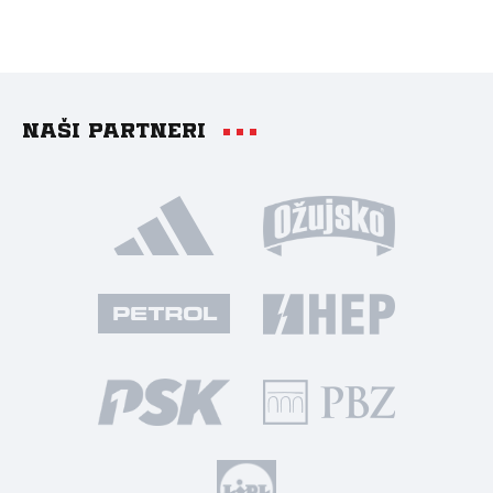
Naši partneri