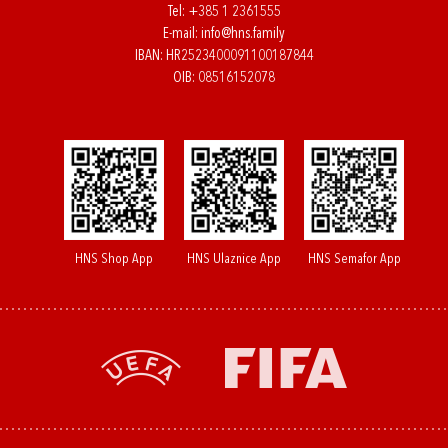
Tel:
+385 1 2361555
E-mail:
info@hns.family
IBAN: HR2523400091100187844
OIB: 08516152078
HNS Shop App
HNS Ulaznice App
HNS Semafor App