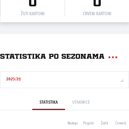
0
0
ŽUTI KARTONI
CRVENI KARTONI
Statistika po sezonama
2025/26
STATISTIKA
UTAKMICE
Nastupi
Pogotci
Žuti k.
Crveni k.