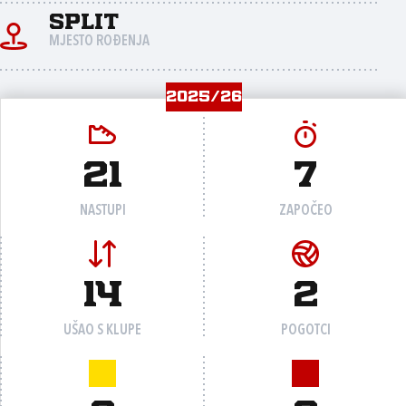
Split
MJESTO ROĐENJA
2025/26
21
7
NASTUPI
ZAPOČEO
14
2
UŠAO S KLUPE
POGOTCI