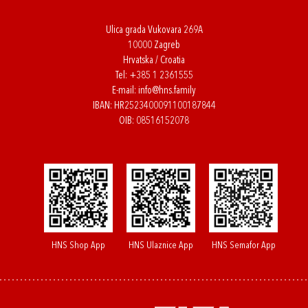
Ulica grada Vukovara 269A
10000 Zagreb
Hrvatska / Croatia
Tel:
+385 1 2361555
E-mail:
info@hns.family
IBAN: HR2523400091100187844
OIB: 08516152078
HNS Shop App
HNS Ulaznice App
HNS Semafor App