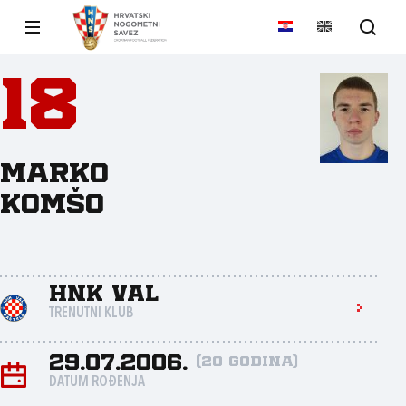
18
Marko
Komšo
HNK Val
TRENUTNI KLUB
29.07.2006.
(20 godina)
DATUM ROĐENJA