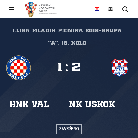
1.Liga mlađih pionira 2018-grupa
"A", 18. kolo
1
:
2
HNK Val
NK Uskok
ZAVRŠENO