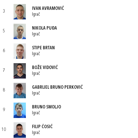
IVAN AVRAMOVIĆ
3
Igrač
NIKOLA PUĐA
5
Igrač
STIPE BRTAN
6
Igrač
BOŽE VIDOVIĆ
7
Igrač
GABRIJEL BRUNO PERKOVIĆ
8
Igrač
BRUNO SMOLJO
9
Igrač
FILIP ĆOSIĆ
10
Igrač