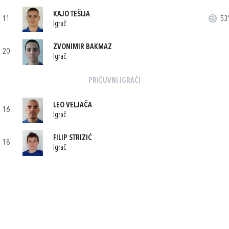
KAJO TEŠIJA
11
53'
Igrač
ZVONIMIR BAKMAZ
20
Igrač
PRIČUVNI IGRAČI
LEO VELJAČA
16
Igrač
FILIP STRIZIĆ
18
Igrač