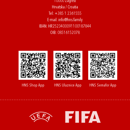
10000 Zagreb
Hrvatska / Croatia
Tel:
+385 1 2361555
E-mail:
info@hns.family
IBAN: HR2523400091100187844
OIB: 08516152078
HNS Shop App
HNS Ulaznice App
HNS Semafor App