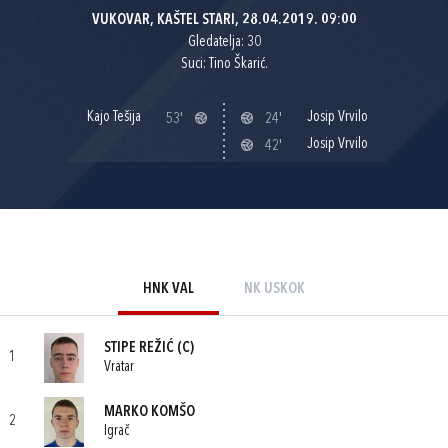
VUKOVAR, KAŠTEL STARI, 28.04.2019. 09:00
Gledatelja: 30
Suci: Tino Škarić.
Kajo Tešija
Josip Vrvilo
53'
24'
Josip Vrvilo
42'
HNK VAL
NK USKOK
STIPE REŽIĆ
(C)
1
Vratar
MARKO KOMŠO
2
Igrač