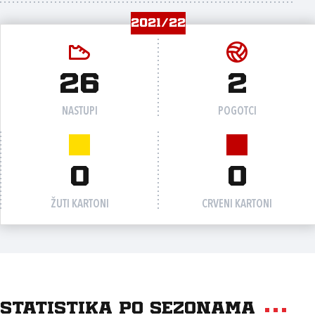
2021/22
26
2
NASTUPI
POGOTCI
0
0
ŽUTI KARTONI
CRVENI KARTONI
Statistika po sezonama