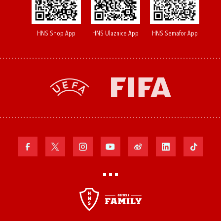
HNS Shop App
HNS Ulaznice App
HNS Semafor App