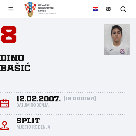
8
Dino
Bašić
12.02.2007.
(19 godina)
DATUM ROĐENJA
Split
MJESTO ROĐENJA