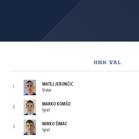
HNK VAL
MATEJ JERONČIĆ
1
Vratar
MARKO KOMŠO
2
Igrač
MIRKO ŠIMAC
3
Igrač