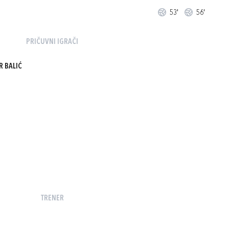
53'
56'
PRIČUVNI IGRAČI
R BALIĆ
TRENER