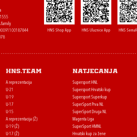
a
61555
.family
HNS Shop App
HNS Ulaznice App
HNS Semaf
400091100187844
078
HNS.team
Natjecanja
A reprezentacija
Supersport HNL
U-21
Supersport Hrvatski kup
U-19
Supersport Superkup
U-17
SuperSport Prva NL
U-15
SuperSport Druga NL
A reprezentacija (Ž)
Magenta Liga
U-19 (Ž)
SuperSport HMNL
U-17 (Ž)
Hrvatski kup za žene