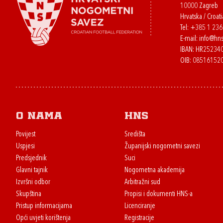
10000 Zagreb
Hrvatska / Croati
Tel:
+385 1 23
E-mail:
info@hns
IBAN: HR2523
OIB: 08516152
O nama
HNS
Povijest
Središta
Uspjesi
Županijski nogometni savezi
Predsjednik
Suci
Glavni tajnik
Nogometna akademija
Izvršni odbor
Arbitražni sud
Skupština
Propisi i dokumenti HNS-a
Pristup informacijama
Licenciranje
Opći uvjeti korištenja
Registracije