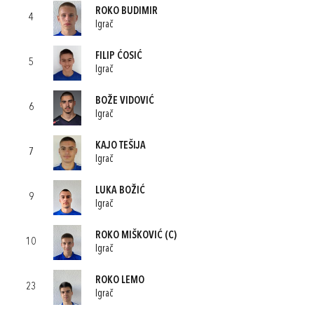
ROKO BUDIMIR
4
Igrač
FILIP ĆOSIĆ
5
Igrač
BOŽE VIDOVIĆ
6
Igrač
KAJO TEŠIJA
7
Igrač
LUKA BOŽIĆ
9
Igrač
ROKO MIŠKOVIĆ
(C)
10
Igrač
ROKO LEMO
23
Igrač