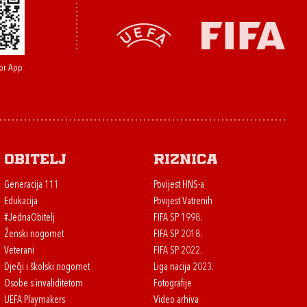
or App
Obitelj
Riznica
Generacija 111
Povijest HNS-a
Edukacija
Povijest Vatrenih
#JednaObitelj
FIFA SP 1998.
Ženski nogomet
FIFA SP 2018.
Veterani
FIFA SP 2022.
Dječji i školski nogomet
Liga nacija 2023.
Osobe s invaliditetom
Fotografije
UEFA Playmakers
Video arhiva