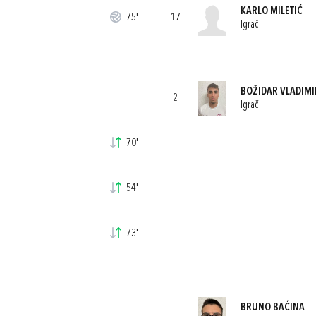
KARLO MILETIĆ
75'
17
Igrač
BOŽIDAR VLADIMI
2
Igrač
70'
54'
73'
BRUNO BAĆINA