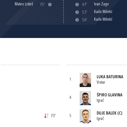
Mateo Listeš
Ivan Zago
75'
47'
Karlo Miletić
53'
Karlo Miletić
56'
LUKA BATURINA
1
Vratar
ŠPIRO GLAVINA
4
Igrač
DUJE BALEK
(C)
70'
5
Igrač