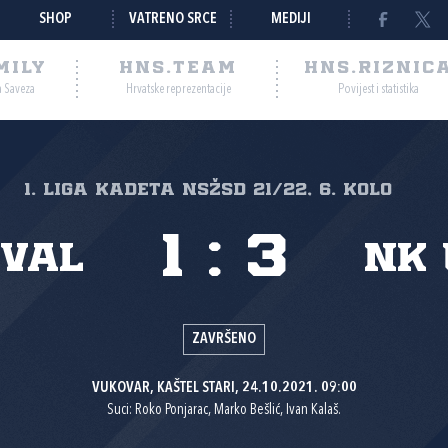
SHOP
VATRENO SRCE
MEDIJI
MILY
HNS.TEAM
HNS.RIZNIC
a Saveza
Hrvatske reprezentacije
Povijest i statistika
1. liga kadeta NSŽSD 21/22, 6. kolo
1
:
3
 Val
NK
ZAVRŠENO
VUKOVAR, KAŠTEL STARI, 24.10.2021. 09:00
Suci: Roko Ponjarac, Marko Bešlić, Ivan Kalaš.