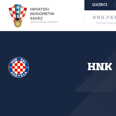
ULAZNICE
HNS.FA
Službena stranic
HNK