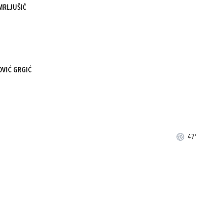
MRLJUŠIĆ
OVIĆ GRGIĆ
47'