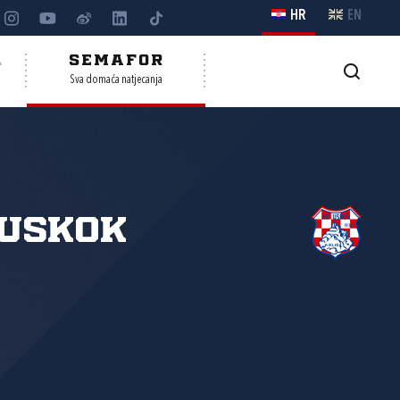
HR
EN
A
SEMAFOR
Sva domaća natjecanja
 Uskok