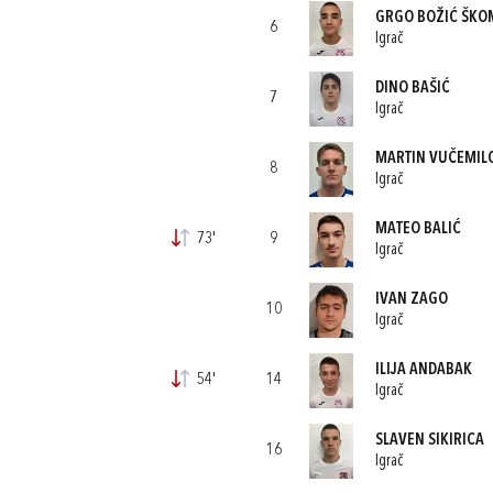
GRGO BOŽIĆ ŠKO
6
Igrač
DINO BAŠIĆ
7
Igrač
MARTIN VUČEMIL
8
Igrač
MATEO BALIĆ
73'
9
Igrač
IVAN ZAGO
10
Igrač
ILIJA ANDABAK
54'
14
Igrač
SLAVEN SIKIRICA
16
Igrač