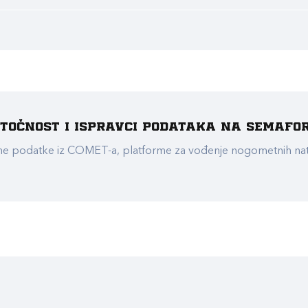
e točnost i ispravci podataka na Semafo
ualne podatke iz COMET-a, platforme za vođenje nogometnih n