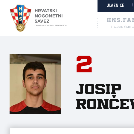
ULAZNICE
HNS.FA
Službena stranic
2
Josip
Ronče