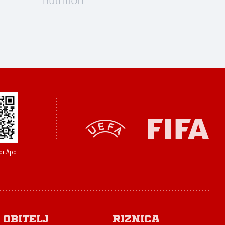
or App
Obitelj
Riznica