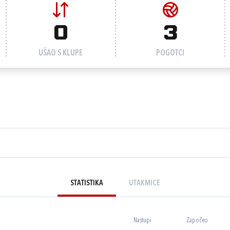
0
3
UŠAO S KLUPE
POGOTCI
STATISTIKA
UTAKMICE
Nastupi
Započeo