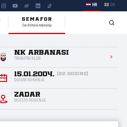
HR
EN
A
SEMAFOR
Sva domaća natjecanja
NK Arbanasi
TRENUTNI KLUB
15.01.2004.
(22 godine)
DATUM ROĐENJA
Zadar
MJESTO ROĐENJA