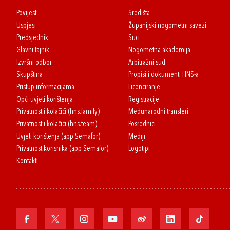
Povijest
Središta
Uspjesi
Županijski nogometni savezi
Predsjednik
Suci
Glavni tajnik
Nogometna akademija
Izvršni odbor
Arbitražni sud
Skupština
Propisi i dokumenti HNS-a
Pristup informacijama
Licenciranje
Opći uvjeti korištenja
Registracije
Privatnost i kolačići (hns.family)
Međunarodni transferi
Privatnost i kolačići (hns.team)
Posrednici
Uvjeti korištenja (app Semafor)
Mediji
Privatnost korisnika (app Semafor)
Logotipi
Kontakti