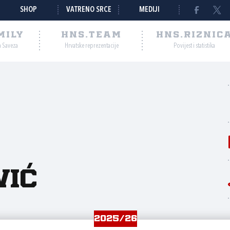
SHOP
VATRENO SRCE
MEDIJI
MILY
HNS.TEAM
HNS.RIZNIC
a Saveza
Hrvatske reprezentacije
Povijest i statistika
vić
2025/26