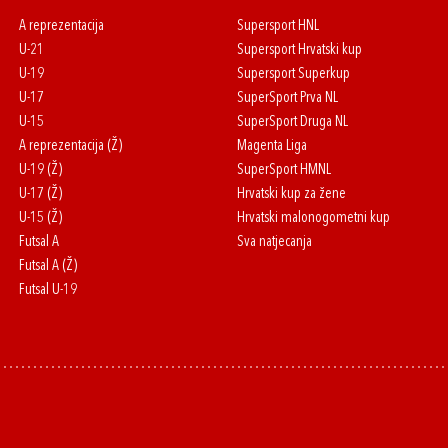
A reprezentacija
Supersport HNL
U-21
Supersport Hrvatski kup
U-19
Supersport Superkup
U-17
SuperSport Prva NL
U-15
SuperSport Druga NL
A reprezentacija (Ž)
Magenta Liga
U-19 (Ž)
SuperSport HMNL
U-17 (Ž)
Hrvatski kup za žene
U-15 (Ž)
Hrvatski malonogometni kup
Futsal A
Sva natjecanja
Futsal A (Ž)
Futsal U-19