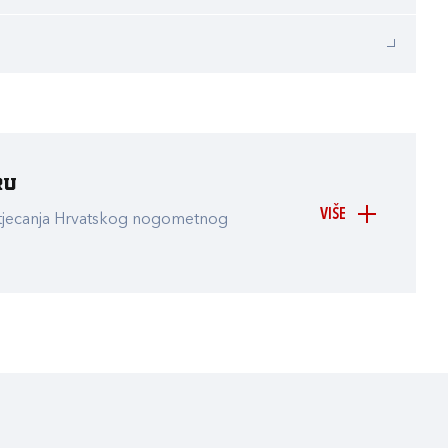
ru
VIŠE
atjecanja Hrvatskog nogometnog