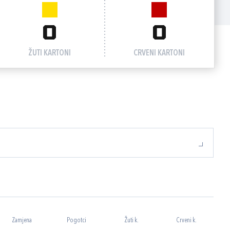
0
0
ŽUTI KARTONI
CRVENI KARTONI
Zamjena
Pogotci
Žuti k.
Crveni k.