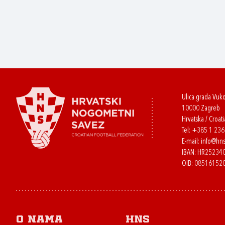
Ulica grada Vuk
10000 Zagreb
Hrvatska / Croati
Tel:
+385 1 23
E-mail:
info@hns
IBAN: HR2523
OIB: 08516152
O nama
HNS