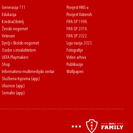
Generacija 111
Povijest HNS-a
Edukacija
Povijest Vatrenih
#JednaObitelj
FIFA SP 1998.
Ženski nogomet
FIFA SP 2018.
Veterani
FIFA SP 2022.
Dječji i školski nogomet
Liga nacija 2023.
Osobe s invaliditetom
Fotografije
UEFA Playmakers
Video arhiva
Shop
Publikacije
Informativno-multimedijski centar
Wallpaperi
Službena trgovina (app)
Ulaznice (app)
Semafor (app)