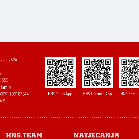
ovara 269A
a
61555
.family
HNS Shop App
HNS Ulaznice App
HNS Semaf
400091100187844
078
HNS.team
Natjecanja