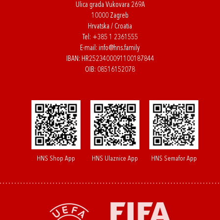
Ulica grada Vukovara 269A
10000 Zagreb
Hrvatska / Croatia
Tel:
+385 1 2361555
E-mail:
info@hns.family
IBAN: HR2523400091100187844
OIB: 08516152078
HNS Shop App
HNS Ulaznice App
HNS Semafor App