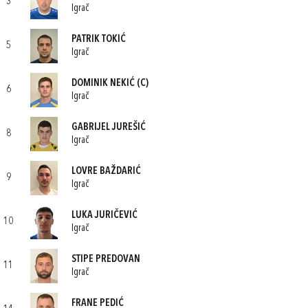
3
Igrač
PATRIK TOKIĆ
5
Igrač
DOMINIK NEKIĆ
(C)
6
Igrač
GABRIJEL JUREŠIĆ
8
Igrač
LOVRE BAŽDARIĆ
9
Igrač
LUKA JURIČEVIĆ
10
Igrač
STIPE PREDOVAN
11
Igrač
FRANE PEDIĆ