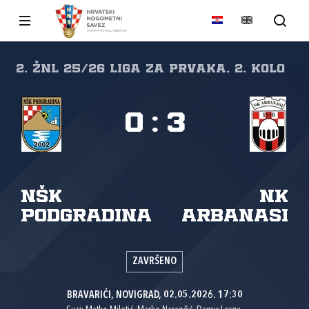
2. žnl 25/26 Liga za prvaka, 2. kolo
0
:
3
NŠK
NK
Podgradina
Arbanasi
ZAVRŠENO
BRAVARIĆI, NOVIGRAD, 02.05.2026. 17:30