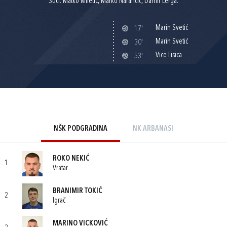
Suci: Matko Miletić, Marko Narančić, Damir Lerga.
Marin Svetić
17'
Marin Svetić
30'
Vice Lisica
53'
NŠK PODGRADINA
NK ARBANASI
ROKO NEKIĆ
1
Vratar
BRANIMIR TOKIĆ
2
Igrač
MARINO VICKOVIĆ