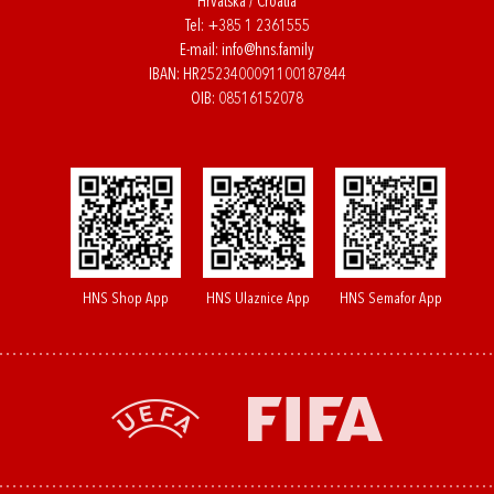
Hrvatska / Croatia
Tel:
+385 1 2361555
E-mail:
info@hns.family
IBAN: HR2523400091100187844
OIB: 08516152078
HNS Shop App
HNS Ulaznice App
HNS Semafor App