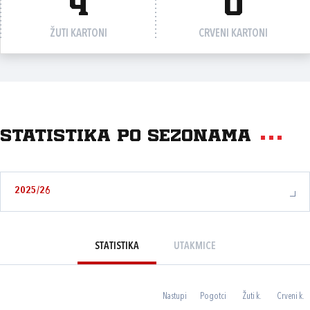
4
0
ŽUTI KARTONI
CRVENI KARTONI
Statistika po sezonama
2025/26
STATISTIKA
UTAKMICE
Nastupi
Pogotci
Žuti k.
Crveni k.