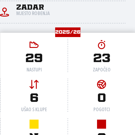
Zadar
MJESTO ROĐENJA
2025/26
29
23
NASTUPI
ZAPOČEO
6
0
UŠAO S KLUPE
POGOTCI