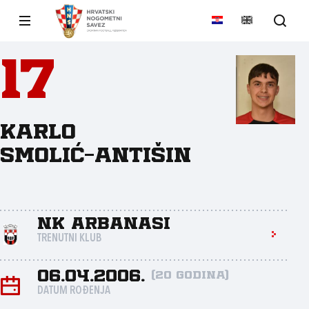
17
Karlo
Smolić-Antišin
NK Arbanasi
TRENUTNI KLUB
06.04.2006.
(20 godina)
DATUM ROĐENJA