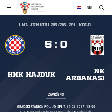
1.nl Juniori 25/26, 24. kolo
5
:
0
NK
HNK Hajduk
Arbanasi
ZAVRŠENO
GRADSKI STADION POLJUD, SPLIT, 24.05.2026. 12:00