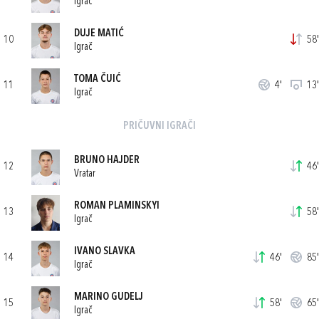
Igrač
DUJE MATIĆ
10
58'
Igrač
TOMA ČUIĆ
11
4'
13'
Igrač
PRIČUVNI IGRAČI
BRUNO HAJDER
12
46'
Vratar
ROMAN PLAMINSKYI
13
58'
Igrač
IVANO SLAVKA
14
46'
85'
Igrač
MARINO GUDELJ
15
58'
65'
Igrač