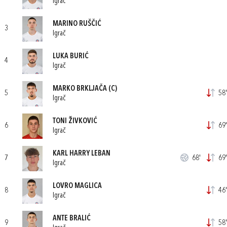
Igrač
MARINO RUŠČIĆ
3
Igrač
LUKA BURIĆ
4
Igrač
MARKO BRKLJAČA
(C)
5
58'
Igrač
TONI ŽIVKOVIĆ
6
69'
Igrač
KARL HARRY LEBAN
7
68'
69'
Igrač
LOVRO MAGLICA
8
46'
Igrač
ANTE BRALIĆ
9
58'