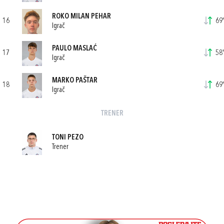
ROKO MILAN PEHAR
16
69'
Igrač
PAULO MASLAĆ
17
58'
Igrač
MARKO PAŠTAR
18
69'
Igrač
TRENER
TONI PEZO
Trener