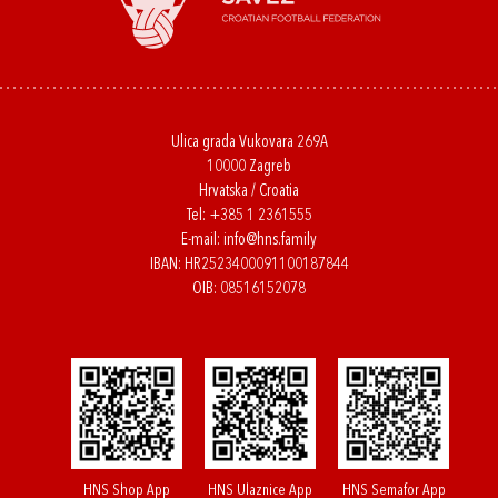
Ulica grada Vukovara 269A
10000 Zagreb
Hrvatska / Croatia
Tel:
+385 1 2361555
E-mail:
info@hns.family
IBAN: HR2523400091100187844
OIB: 08516152078
HNS Shop App
HNS Ulaznice App
HNS Semafor App