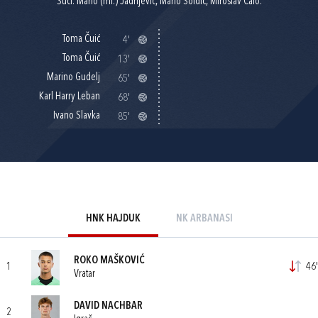
Suci: Mario (ml.) Jadrijević, Mario Soldić, Miroslav Čalo.
Toma Čuić
4'
Toma Čuić
13'
Marino Gudelj
65'
Karl Harry Leban
68'
Ivano Slavka
85'
HNK HAJDUK
NK ARBANASI
ROKO MAŠKOVIĆ
1
46'
Vratar
DAVID NACHBAR
2