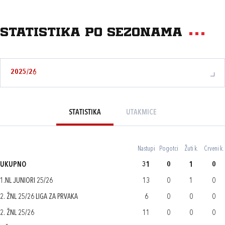
Statistika po sezonama
2025/26
STATISTIKA
UTAKMICE
Nastupi
Pogotci
Žuti k.
Crveni k.
UKUPNO
31
0
1
0
1.NL JUNIORI 25/26
13
0
1
0
2. ŽNL 25/26 LIGA ZA PRVAKA
6
0
0
0
2. ŽNL 25/26
11
0
0
0