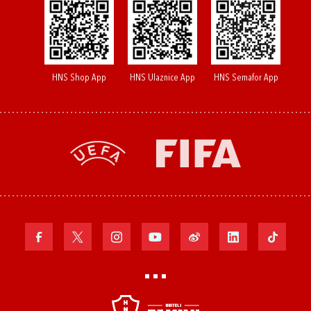
HNS Shop App
HNS Ulaznice App
HNS Semafor App