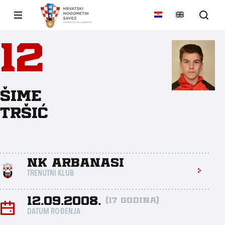
12
Šime
Tršić
NK Arbanasi
TRENUTNI KLUB
12.09.2008.
(17 godina)
DATUM ROĐENJA