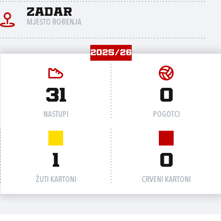
Zadar
MJESTO ROĐENJA
2025/26
31
0
NASTUPI
POGOTCI
1
0
ŽUTI KARTONI
CRVENI KARTONI