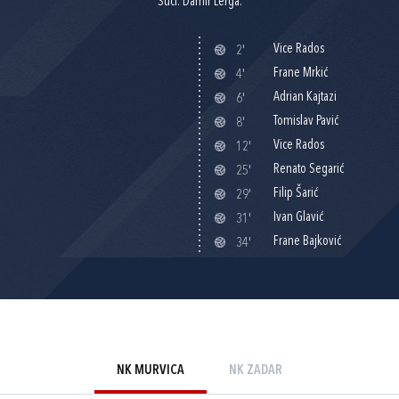
Suci: Damir Lerga.
Vice Rados
2'
Frane Mrkić
4'
Adrian Kajtazi
6'
Tomislav Pavić
8'
Vice Rados
12'
Renato Segarić
25'
Filip Šarić
29'
Ivan Glavić
31'
Frane Bajković
34'
NK MURVICA
NK ZADAR