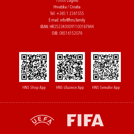
10000 Zagreb
Hrvatska / Croatia
Tel:
+385 1 2361555
E-mail:
info@hns.family
IBAN: HR2523400091100187844
OIB: 08516152078
HNS Shop App
HNS Ulaznice App
HNS Semafor App