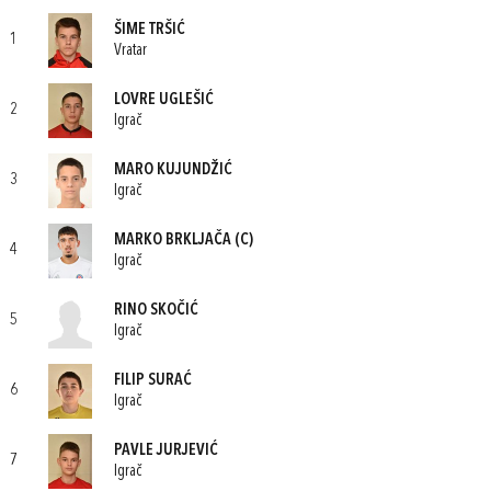
ŠIME TRŠIĆ
1
Vratar
LOVRE UGLEŠIĆ
2
Igrač
MARO KUJUNDŽIĆ
3
Igrač
MARKO BRKLJAČA
(C)
4
Igrač
RINO SKOČIĆ
5
Igrač
FILIP SURAĆ
6
Igrač
PAVLE JURJEVIĆ
7
Igrač