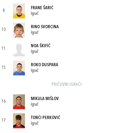
FRANE ŠARIĆ
8
Igrač
RINO SVORCINA
10
Igrač
NOA ŠKIFIĆ
11
Igrač
ROKO DUSPARA
15
Igrač
PRIČUVNI IGRAČI
MIKULA MIŠLOV
16
Igrač
TONĆI PERKOVIĆ
17
Igrač