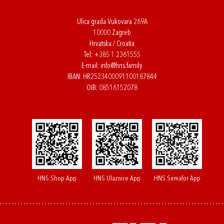
Ulica grada Vukovara 269A
10000 Zagreb
Hrvatska / Croatia
Tel:
+385 1 2361555
E-mail:
info@hns.family
IBAN: HR2523400091100187844
OIB: 08516152078
HNS Shop App
HNS Ulaznice App
HNS Semafor App