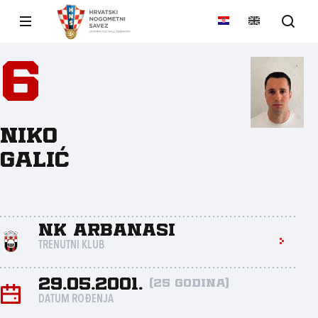
6
Niko
Galić
NK Arbanasi
TRENUTNI KLUB
29.05.2001.
(25 godina)
DATUM ROĐENJA