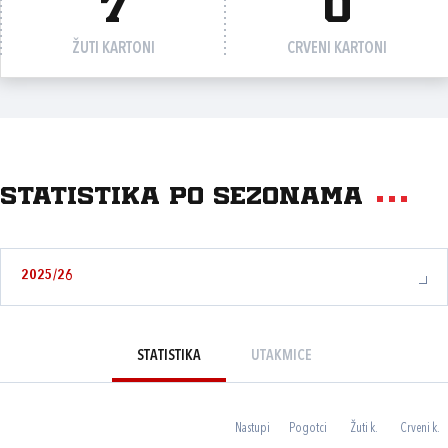
7
0
ŽUTI KARTONI
CRVENI KARTONI
Statistika po sezonama
2025/26
STATISTIKA
UTAKMICE
Nastupi
Pogotci
Žuti k.
Crveni k.