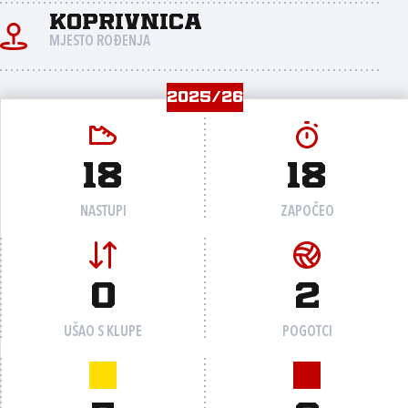
Koprivnica
MJESTO ROĐENJA
2025/26
18
18
NASTUPI
ZAPOČEO
0
2
UŠAO S KLUPE
POGOTCI