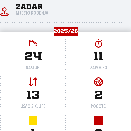
Zadar
MJESTO ROĐENJA
2025/26
24
11
NASTUPI
ZAPOČEO
13
2
UŠAO S KLUPE
POGOTCI