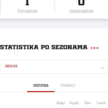
1
0
ŽUTI KARTONI
CRVENI KARTONI
Statistika po sezonama
2025/26
STATISTIKA
UTAKMICE
Nastupi
Pogotci
Žuti k.
Crveni k.