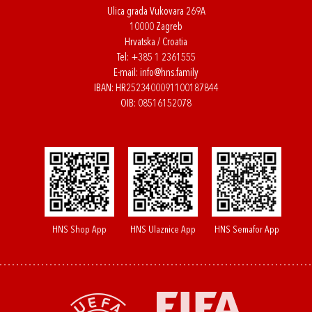
Ulica grada Vukovara 269A
10000 Zagreb
Hrvatska / Croatia
Tel:
+385 1 2361555
E-mail:
info@hns.family
IBAN: HR2523400091100187844
OIB: 08516152078
HNS Shop App
HNS Ulaznice App
HNS Semafor App