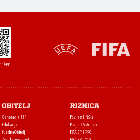
or App
Obitelj
Riznica
Generacija 111
Povijest HNS-a
Edukacija
Povijest Vatrenih
#JednaObitelj
FIFA SP 1998.