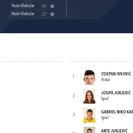
Paulo Klobučar
40'
Paulo Klobučar
27'
STJEPAN IVKOVIĆ
1
Vratar
JOSIPA JURJEVIĆ
2
Igrač
GABRIEL NIKO K
3
Igrač
ANTE JURJEVIĆ