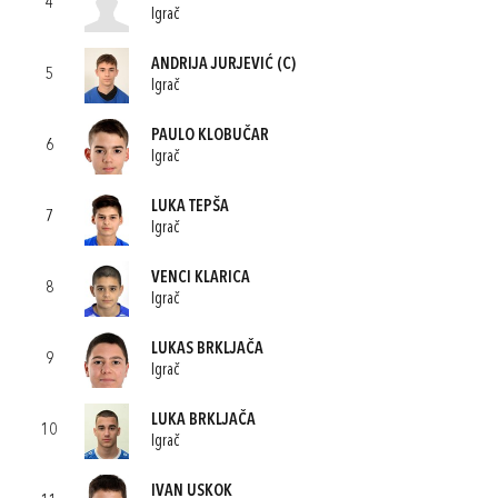
4
Igrač
ANDRIJA JURJEVIĆ
(C)
5
Igrač
PAULO KLOBUČAR
6
Igrač
LUKA TEPŠA
7
Igrač
VENCI KLARICA
8
Igrač
LUKAS BRKLJAČA
9
Igrač
LUKA BRKLJAČA
10
Igrač
IVAN USKOK