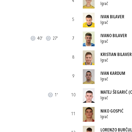
4
Igrač
IVAN BILAVER
5
Igrač
IVANO BILAVER
40'
27'
7
Igrač
KRISTIAN BILAVER
8
Igrač
IVAN KARDUM
9
Igrač
MATEJ ŠEGARIĆ
(C
1'
10
Igrač
NIKO GOSPIĆ
11
Igrač
LORENZO BURČUL