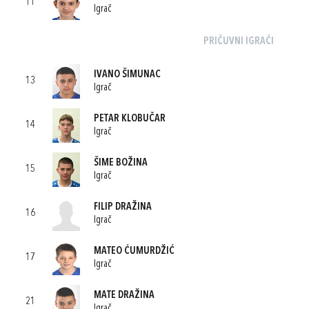
11
Igrač
PRIČUVNI IGRAČI
IVANO ŠIMUNAC
13
Igrač
PETAR KLOBUČAR
14
Igrač
ŠIME BOŽINA
15
Igrač
FILIP DRAŽINA
16
Igrač
MATEO ĆUMURDŽIĆ
17
Igrač
MATE DRAŽINA
21
Igrač