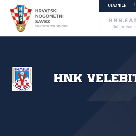
ULAZNICE
HNS.FA
Službena stranic
HNK Velebit