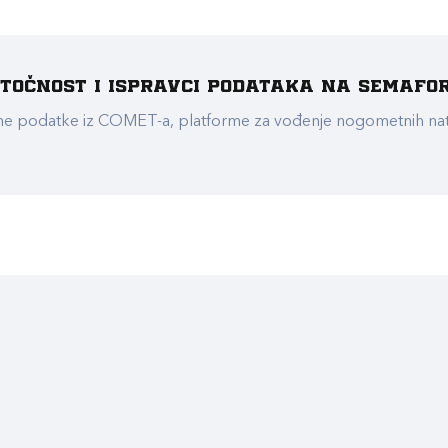
e točnost i ispravci podataka na Semafo
ualne podatke iz COMET-a, platforme za vođenje nogometnih n