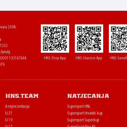
ovara 269A
a
61555
.family
HNS Shop App
HNS Ulaznice App
HNS Semaf
400091100187844
078
HNS.team
Natjecanja
A reprezentacija
Supersport HNL
U-21
Supersport Hrvatski kup
U-19
Supersport Superkup