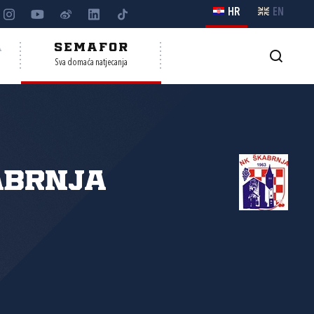
HR
EN
A
SEMAFOR
Sva domaća natjecanja
ABRNJA