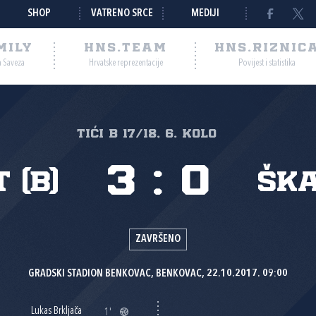
SHOP
VATRENO SRCE
MEDIJI
MILY
HNS.TEAM
HNS.RIZNIC
a Saveza
Hrvatske reprezentacije
Povijest i statistika
tići B 17/18, 6. kolo
3
:
0
 (B)
ŠK
ZAVRŠENO
GRADSKI STADION BENKOVAC, BENKOVAC, 22.10.2017. 09:00
Lukas Brkljača
1'