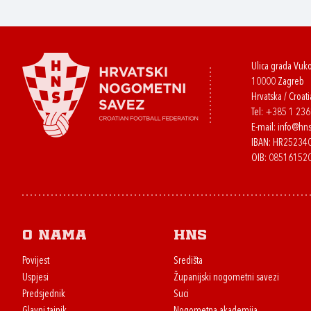
Ulica grada Vuk
10000 Zagreb
Hrvatska / Croati
Tel:
+385 1 23
E-mail:
info@hns
IBAN: HR2523
OIB: 08516152
O nama
HNS
Povijest
Središta
Uspjesi
Županijski nogometni savezi
Predsjednik
Suci