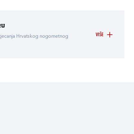
ru
VIŠE
atjecanja Hrvatskog nogometnog