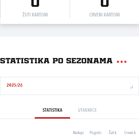
0
0
ŽUTI KARTONI
CRVENI KARTONI
Statistika po sezonama
2025/26
STATISTIKA
UTAKMICE
Nastupi
Pogotci
Žuti k.
Crveni k.