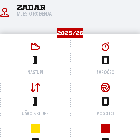
Zadar
MJESTO ROĐENJA
2025/26
1
0
NASTUPI
ZAPOČEO
1
0
UŠAO S KLUPE
POGOTCI