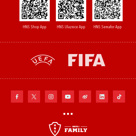
HNS Shop App
HNS Ulaznice App
HNS Semafor App