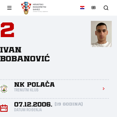
2
Ivan
Bobanović
NK Polača
TRENUTNI KLUB
07.12.2006.
(19 godina)
DATUM ROĐENJA