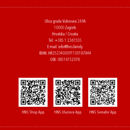
Ulica grada Vukovara 269A
10000 Zagreb
Hrvatska / Croatia
Tel:
+385 1 2361555
E-mail:
info@hns.family
IBAN: HR2523400091100187844
OIB: 08516152078
HNS Shop App
HNS Ulaznice App
HNS Semafor App