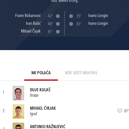
Suci: Mateo Erceg.
Frane Bobanović
Ivano Longin
42'
35'
Ivan Bašić
Ivano Longin
48'
65'
Mihael Čirjak
61'
NK POLAČA
NŠK SVETI MIHOVIL
DUJE KULAŠ
1
Vratar
MIHAEL ČIRJAK
2
61'
Igrač
ANTONIO RAŽNJEVIĆ