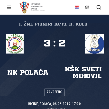
1. žnl pioniri 18/19, 11. kolo
3
:
2
NŠK Sveti
NK Polača
Mihovil
ZAVRŠENO
BIĆINE, POLAČA, 08.06.2019. 17:30