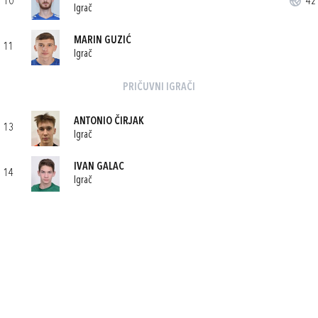
10
42'
Igrač
MARIN GUZIĆ
11
Igrač
PRIČUVNI IGRAČI
ANTONIO ČIRJAK
13
Igrač
IVAN GALAC
14
Igrač