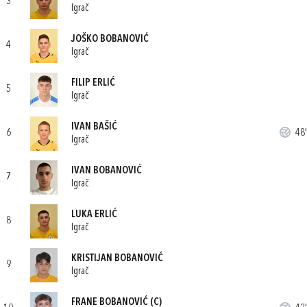
3
Igrač
JOŠKO BOBANOVIĆ
4
Igrač
FILIP ERLIĆ
5
Igrač
IVAN BAŠIĆ
6
48'
Igrač
IVAN BOBANOVIĆ
7
Igrač
LUKA ERLIĆ
8
Igrač
KRISTIJAN BOBANOVIĆ
9
Igrač
FRANE BOBANOVIĆ
(C)