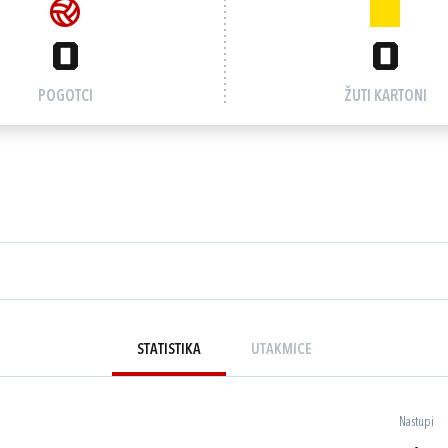
0
0
POGOTCI
ŽUTI KARTONI
STATISTIKA
UTAKMICE
Nastupi