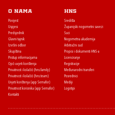
O nama
HNS
Povijest
Središta
Uspjesi
Županijski nogometni savezi
Predsjednik
Suci
Glavni tajnik
Nogometna akademija
Izvršni odbor
Arbitražni sud
Skupština
Propisi i dokumenti HNS-a
Pristup informacijama
Licenciranje
Opći uvjeti korištenja
Registracije
Privatnost i kolačići (hns.family)
Međunarodni transferi
Privatnost i kolačići (hns.team)
Posrednici
Uvjeti korištenja (app Semafor)
Mediji
Privatnost korisnika (app Semafor)
Logotipi
Kontakti