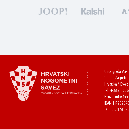
Ulica grada Vuk
10000 Zagreb
Hrvatska / Croati
Tel:
+385 1 23
E-mail:
info@hns
IBAN: HR2523
OIB: 08516152