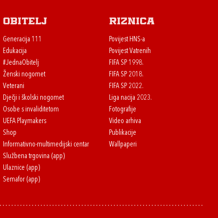
Obitelj
Riznica
Generacija 111
Povijest HNS-a
Edukacija
Povijest Vatrenih
#JednaObitelj
FIFA SP 1998.
Ženski nogomet
FIFA SP 2018.
Veterani
FIFA SP 2022.
Dječji i školski nogomet
Liga nacija 2023.
Osobe s invaliditetom
Fotografije
UEFA Playmakers
Video arhiva
Shop
Publikacije
Informativno-multimedijski centar
Wallpaperi
Službena trgovina (app)
Ulaznice (app)
Semafor (app)