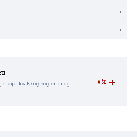
ru
VIŠE
atjecanja Hrvatskog nogometnog