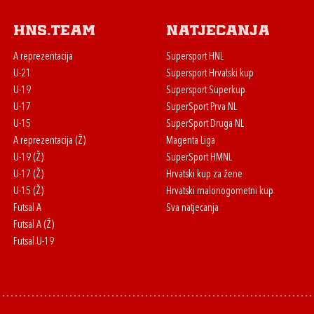
HNS.team
Natjecanja
A reprezentacija
Supersport HNL
U-21
Supersport Hrvatski kup
U-19
Supersport Superkup
U-17
SuperSport Prva NL
U-15
SuperSport Druga NL
A reprezentacija (Ž)
Magenta Liga
U-19 (Ž)
SuperSport HMNL
U-17 (Ž)
Hrvatski kup za žene
U-15 (Ž)
Hrvatski malonogometni kup
Futsal A
Sva natjecanja
Futsal A (Ž)
Futsal U-19