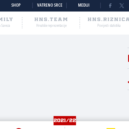
SHOP
VATRENO SRCE
MEDIJI
MILY
HNS.TEAM
HNS.RIZNIC
a Saveza
Hrvatske reprezentacije
Povijest i statistika
ć
2021/22