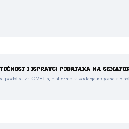
e točnost i ispravci podataka na Semafo
ualne podatke iz COMET-a, platforme za vođenje nogometnih n