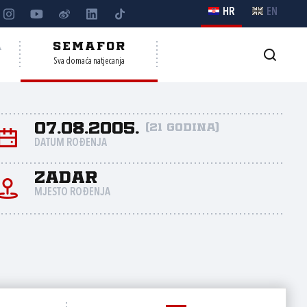
HR
EN
A
SEMAFOR
Sva domaća natjecanja
07.08.2005.
(21 godina)
DATUM ROĐENJA
Zadar
MJESTO ROĐENJA