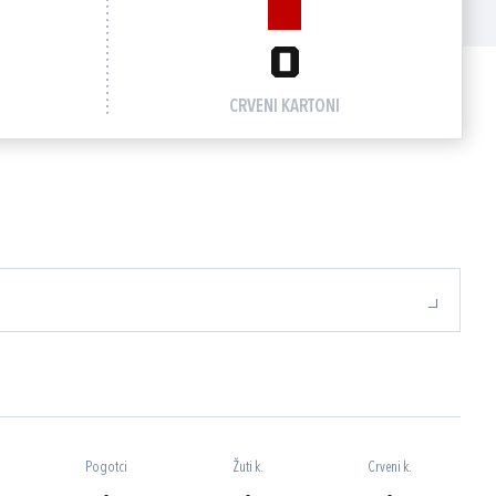
0
CRVENI KARTONI
Pogotci
Žuti k.
Crveni k.