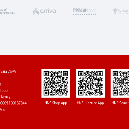
ovara 269A
a
61555
.family
HNS Shop App
HNS Ulaznice App
HNS Semaf
400091100187844
078