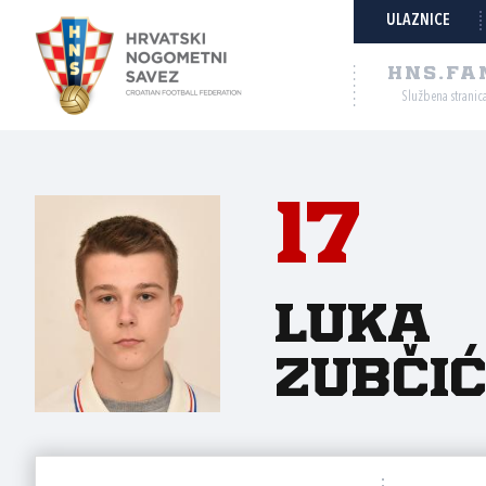
ULAZNICE
HNS.FA
Službena stranic
17
Luka
Zubči