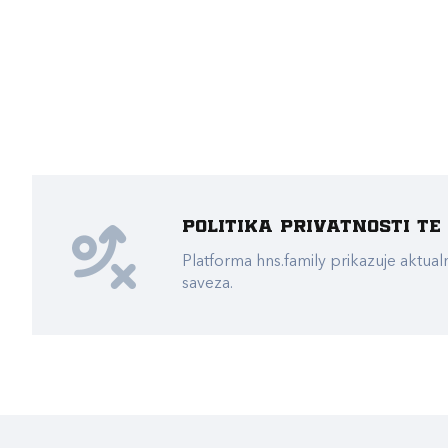
Politika privatnosti t
Platforma hns.family prikazuje akt
saveza.