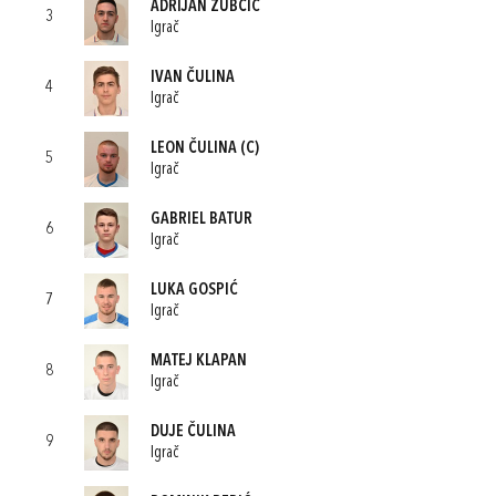
ADRIJAN ZUBČIĆ
3
Igrač
IVAN ČULINA
4
Igrač
LEON ČULINA
(C)
5
Igrač
GABRIEL BATUR
6
Igrač
LUKA GOSPIĆ
7
Igrač
MATEJ KLAPAN
8
Igrač
DUJE ČULINA
9
Igrač