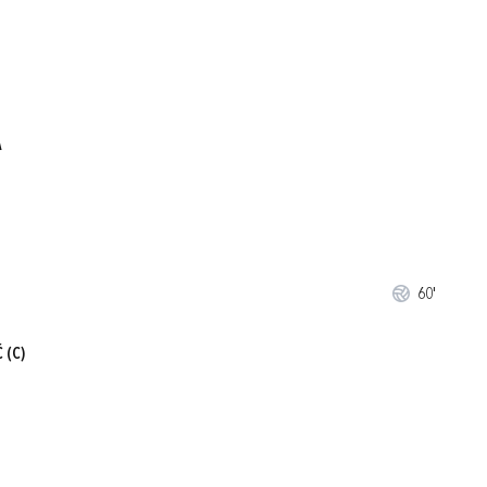
A
60'
Ć
(C)