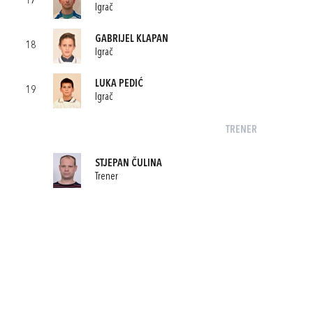
17
Igrač
GABRIJEL KLAPAN
18
Igrač
LUKA PEDIĆ
19
Igrač
TRENER
STJEPAN ČULINA
Trener