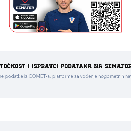
e točnost i ispravci podataka na Semafo
ualne podatke iz COMET-a, platforme za vođenje nogometnih n