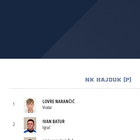
NK HAJDUK (P)
LOVRE NARANČIĆ
1
Vratar
IVAN BATUR
2
Igrač