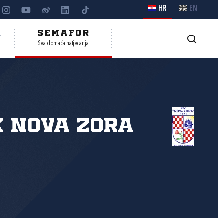
HR
EN
A
SEMAFOR
Sva domaća natjecanja
 Nova zora