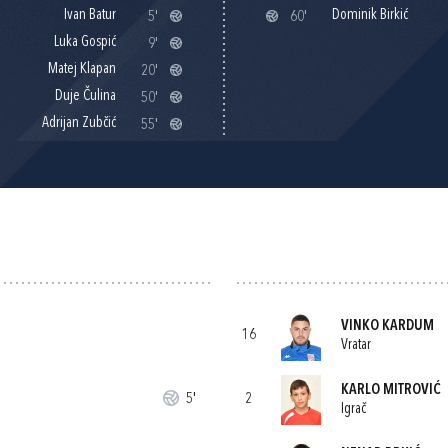
Ivan Batur
Dominik Birkić
5'
60'
Luka Gospić
9'
Matej Klapan
20'
Duje Čulina
50'
Adrijan Zubčić
55'
VINKO KARDUM
16
Vratar
KARLO MITROVIĆ
5'
2
Igrač