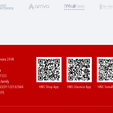
ovara 269A
a
61555
.family
HNS Shop App
HNS Ulaznice App
HNS Semaf
400091100187844
078