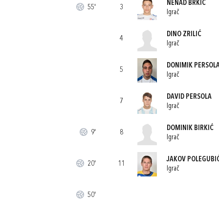
NENAD BRKIĆ
55'
3
Igrač
DINO ZRILIĆ
4
Igrač
DONIMIK PERSOL
5
Igrač
DAVID PERSOLA
7
Igrač
DOMINIK BIRKIĆ
9'
8
Igrač
JAKOV POLEGUBI
20'
11
Igrač
50'