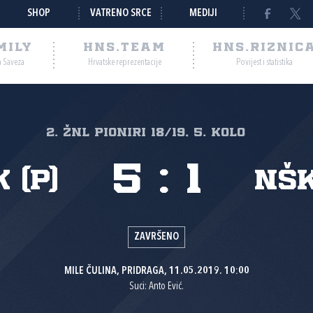
SHOP
VATRENO SRCE
MEDIJI
MILY
HNS.TEAM
HNS.RIZNIC
a Saveza
Hrvatske reprezentacije
Povijest i statistika
2. žnl pioniri 18/19, 5. kolo
5
:
1
 (P)
NŠK
ZAVRŠENO
MILE ČULINA, PRIDRAGA, 11.05.2019. 10:00
Suci: Anto Ević.