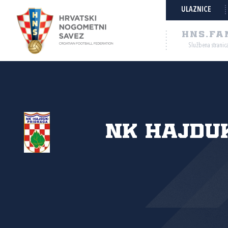
ULAZNICE
HNS.FA
Službena stranic
NK Hajduk