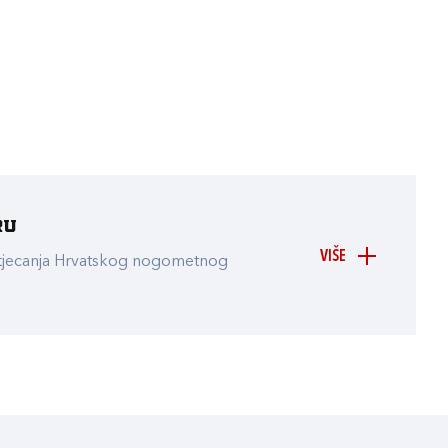
ru
VIŠE
atjecanja Hrvatskog nogometnog