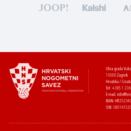
Ulica grada Vuk
10000 Zagreb
Hrvatska / Croati
Tel:
+385 1 23
E-mail:
info@hns
IBAN: HR2523
OIB: 08516152