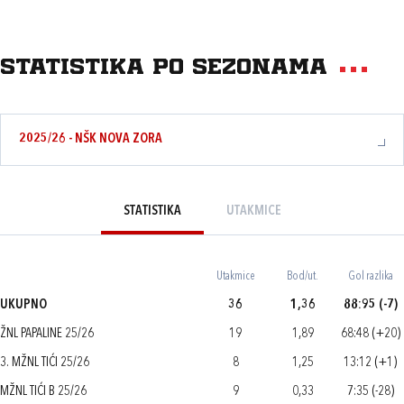
Statistika po sezonama
2025/26 - NŠK NOVA ZORA
STATISTIKA
UTAKMICE
Utakmice
Bod/ut.
Gol razlika
UKUPNO
36
1,36
88:95 (-7)
ŽNL PAPALINE 25/26
19
1,89
68:48 (+20)
3. MŽNL TIĆI 25/26
8
1,25
13:12 (+1)
MŽNL TIĆI B 25/26
9
0,33
7:35 (-28)