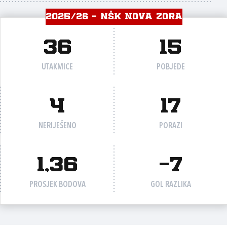
2025/26 - NŠK NOVA ZORA
36
15
UTAKMICE
POBJEDE
4
17
NERIJEŠENO
PORAZI
1,36
-7
PROSJEK BODOVA
GOL RAZLIKA