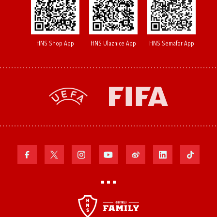
HNS Shop App
HNS Ulaznice App
HNS Semafor App