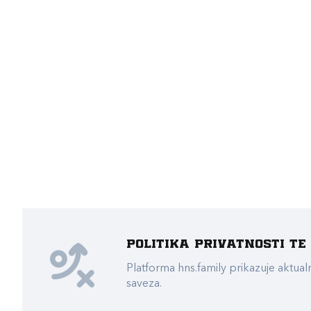
Politika privatnosti t
Platforma hns.family prikazuje akt
saveza.