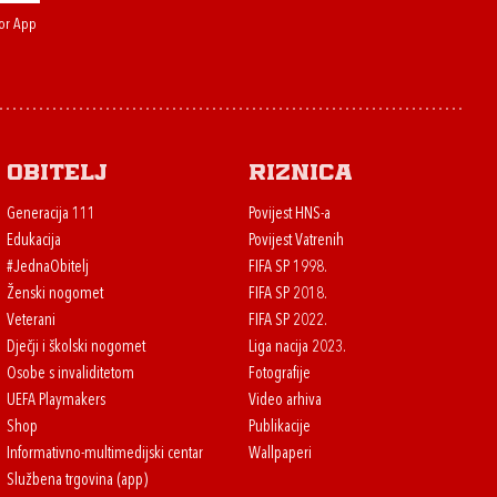
or App
Obitelj
Riznica
Generacija 111
Povijest HNS-a
Edukacija
Povijest Vatrenih
#JednaObitelj
FIFA SP 1998.
Ženski nogomet
FIFA SP 2018.
Veterani
FIFA SP 2022.
Dječji i školski nogomet
Liga nacija 2023.
Osobe s invaliditetom
Fotografije
UEFA Playmakers
Video arhiva
Shop
Publikacije
Informativno-multimedijski centar
Wallpaperi
Službena trgovina (app)