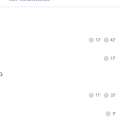
13'
42'
17'
C)
11'
33'
9'