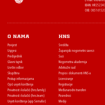
E-mail:
info@hns
IBAN: HR2523
OIB: 08516152
O nama
HNS
Povijest
Središta
Uspjesi
Županijski nogometni savezi
Predsjednik
Suci
Glavni tajnik
Nogometna akademija
Izvršni odbor
Arbitražni sud
Skupština
Propisi i dokumenti HNS-a
Pristup informacijama
Licenciranje
Opći uvjeti korištenja
Registracije
Privatnost i kolačići (hns.family)
Međunarodni transferi
Privatnost i kolačići (hns.team)
Posrednici
Uvjeti korištenja (app Semafor)
Mediji