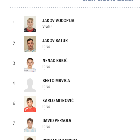
JAKOV VODOPIJA
1
Vratar
JAKOV BATUR
2
Igrač
NENAD BRKIĆ
3
Igrač
BERTO MRVICA
4
Igrač
KARLO MITROVIĆ
6
Igrač
DAVID PERSOLA
7
Igrač