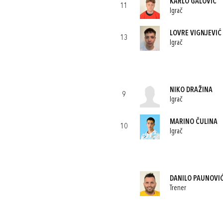
KARLO GALOVIĆ
11
Igrač
LOVRE VIGNJEVIĆ
13
Igrač
NIKO DRAŽINA
9
Igrač
MARINO ČULINA
10
Igrač
DANILO PAUNOVI
Trener