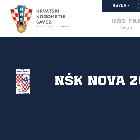
ULAZNICE
HNS.FA
Službena stranic
NŠK Nova 