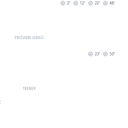
2'
12'
22'
48'
PRIČUVNI IGRAČI
23'
50'
TRENER
Ć