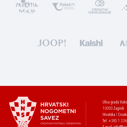
Ulica grada Vuk
10000 Zagreb
Hrvatska / Croati
Tel:
+385 1 23