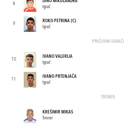
DINO MIKULANDRA
8
Igrač
ROKO PETRINA
(C)
9
Igrač
PRIČUVNI IGRAČI
IVANO VALERIJA
10
Igrač
IVANO PRTENJAČA
11
Igrač
TRENER
KREŠIMIR MIKAS
Trener