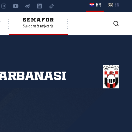
HR
EN
A
SEMAFOR
Sva domaća natjecanja
Arbanasi