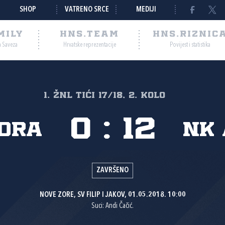
SHOP
VATRENO SRCE
MEDIJI
MILY
HNS.TEAM
HNS.RIZNIC
a Saveza
Hrvatske reprezentacije
Povijest i statistika
1. žnl tići 17/18, 2. kolo
0
:
12
zora
NK 
ZAVRŠENO
NOVE ZORE, SV FILIP I JAKOV, 01.05.2018. 10:00
Suci: Andi Čačić.