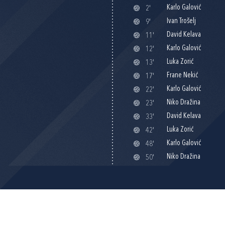
Karlo Galović
2'
Ivan Trošelj
9'
David Kelava
11'
Karlo Galović
12'
Luka Zorić
13'
Frane Nekić
17'
Karlo Galović
22'
Niko Dražina
23'
David Kelava
33'
Luka Zorić
42'
Karlo Galović
48'
Niko Dražina
50'