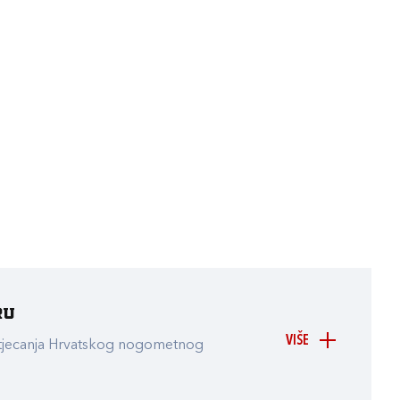
ru
VIŠE
atjecanja Hrvatskog nogometnog