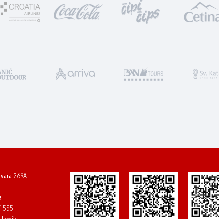
ovara 269A
a
61555