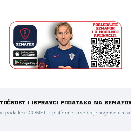
e točnost i ispravci podataka na Semafo
ualne podatke iz COMET-a, platforme za vođenje nogometnih n