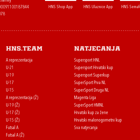
.family
HNS Shop App
HNS Ulaznice App
HNS Semaf
400091100187844
078
HNS.team
Natjecanja
A reprezentacija
Supersport HNL
U-21
Supersport Hrvatski kup
U-19
Supersport Superkup
U-17
SuperSport Prva NL
U-15
SuperSport Druga NL
A reprezentacija (Ž)
Magenta Liga
U-19 (Ž)
SuperSport HMNL
U-17 (Ž)
Hrvatski kup za žene
U-15 (Ž)
Hrvatski malonogometni kup
Futsal A
Sva natjecanja
Futsal A (Ž)