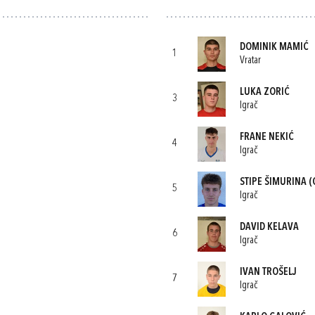
DOMINIK MAMIĆ
1
Vratar
LUKA ZORIĆ
3
Igrač
FRANE NEKIĆ
4
Igrač
STIPE ŠIMURINA
(
5
Igrač
DAVID KELAVA
6
Igrač
IVAN TROŠELJ
7
Igrač