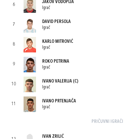
JAKOV VODOPIJA
6
Igrač
DAVID PERSOLA
7
Igrač
KARLO MITROVIĆ
8
Igrač
ROKO PETRINA
9
Igrač
IVANO VALERIJA
(C)
10
Igrač
IVANO PRTENJAČA
11
Igrač
PRIČUVNI IGRAČI
IVAN ZRILIĆ