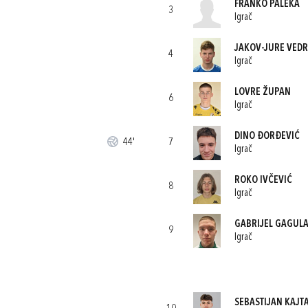
FRANKO PALEKA
3
Igrač
JAKOV-JURE VEDR
4
Igrač
LOVRE ŽUPAN
6
Igrač
DINO ĐORĐEVIĆ
44'
7
Igrač
ROKO IVČEVIĆ
8
Igrač
GABRIJEL GAGUL
9
Igrač
SEBASTIJAN KAJT