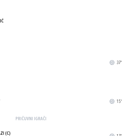
IĆ
37'
A
15'
PRIČUVNI IGRAČI
AZI
(C)