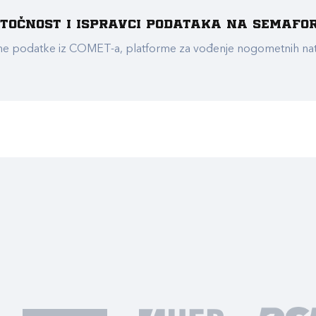
e točnost i ispravci podataka na Semafo
ualne podatke iz COMET-a, platforme za vođenje nogometnih n