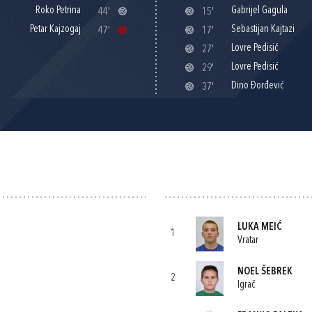
Roko Petrina
Gabrijel Gagula
44'
15'
Petar Kajzogaj
Sebastijan Kajtazi
47'
17'
Lovre Pedisić
27'
Lovre Pedisić
29'
Dino Đorđević
37'
LUKA MEIĆ
1
Vratar
NOEL ŠEBREK
2
Igrač