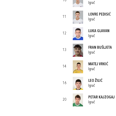
10
Igrač
LOVRE PEDISIĆ
11
Igrač
LUKA GLAVAN
12
Igrač
FRAN BUŠLJETA
13
Igrač
MATEJ VRKIĆ
14
Igrač
LEO ŽILIĆ
16
Igrač
PETAR KAJZOGAJ
20
Igrač