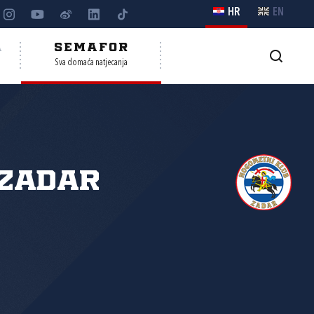
HR
EN
A
SEMAFOR
Sva domaća natjecanja
 Zadar