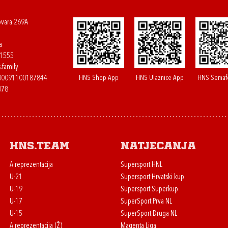
ovara 269A
a
61555
.family
HNS Shop App
HNS Ulaznice App
HNS Semaf
400091100187844
078
HNS.team
Natjecanja
A reprezentacija
Supersport HNL
U-21
Supersport Hrvatski kup
U-19
Supersport Superkup
U-17
SuperSport Prva NL
U-15
SuperSport Druga NL
A reprezentacija (Ž)
Magenta Liga