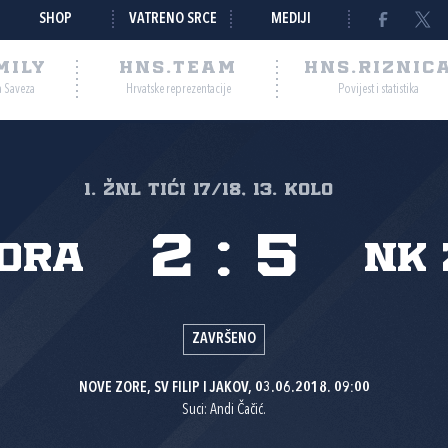
SHOP
VATRENO SRCE
MEDIJI
MILY
HNS.TEAM
HNS.RIZNIC
a Saveza
Hrvatske reprezentacije
Povijest i statistika
1. žnl tići 17/18, 13. kolo
2
:
5
zora
NK
ZAVRŠENO
NOVE ZORE, SV FILIP I JAKOV, 03.06.2018. 09:00
Suci: Andi Čačić.