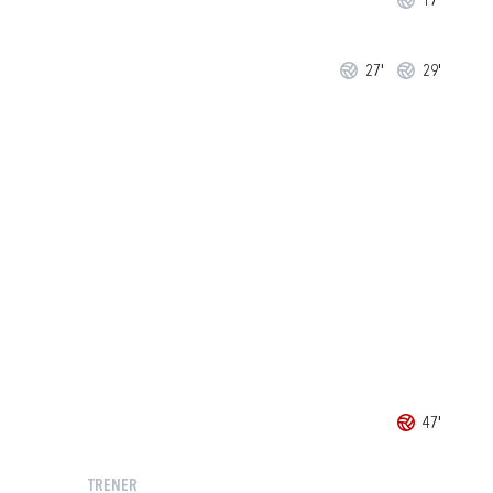
17'
27'
29'
47'
TRENER