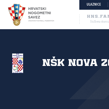
ULAZNICE
HNS.FA
Službena stranic
NŠK Nova 