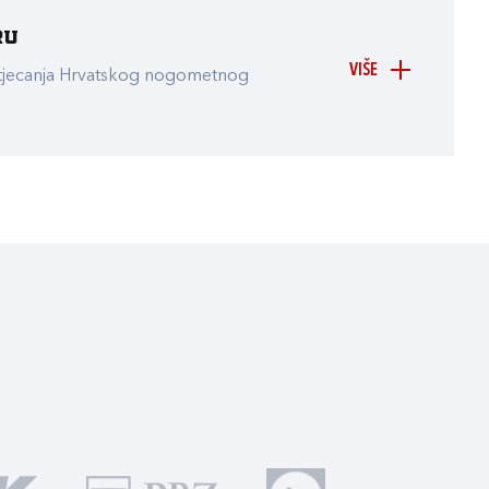
ru
VIŠE
atjecanja Hrvatskog nogometnog