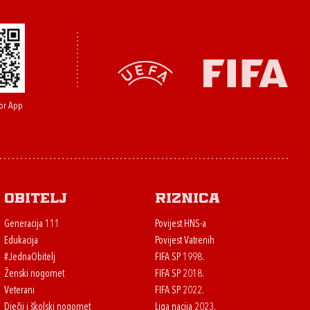
or App
Obitelj
Riznica
Generacija 111
Povijest HNS-a
Edukacija
Povijest Vatrenih
#JednaObitelj
FIFA SP 1998.
Ženski nogomet
FIFA SP 2018.
Veterani
FIFA SP 2022.
Dječji i školski nogomet
Liga nacija 2023.