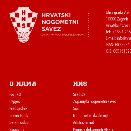
Ulica grada Vuk
10000 Zagreb
Hrvatska / Croati
Tel:
+385 1 23
E-mail:
info@hns
IBAN: HR2523
OIB: 08516152
O nama
HNS
Povijest
Središta
Uspjesi
Županijski nogometni savezi
Predsjednik
Suci
Glavni tajnik
Nogometna akademija
Izvršni odbor
Arbitražni sud
Skupština
Propisi i dokumenti HNS-a