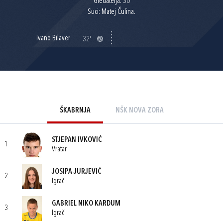
Gledatelja: 30
Suci: Matej Čulina.
Ivano Bilaver
32'
ŠKABRNJA
NŠK NOVA ZORA
STJEPAN IVKOVIĆ
1
Vratar
JOSIPA JURJEVIĆ
2
Igrač
GABRIEL NIKO KARDUM
3
Igrač