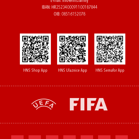
E-mail:
info@hns.family
IBAN: HR2523400091100187844
OIB: 08516152078
HNS Shop App
HNS Ulaznice App
HNS Semafor App