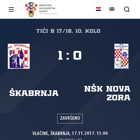
tići B 17/18, 10. kolo
1
:
0
NŠK Nova
ŠKABRNJA
zora
ZAVRŠENO
VLAČINE, ŠKABRNJA, 17.11.2017. 15:00