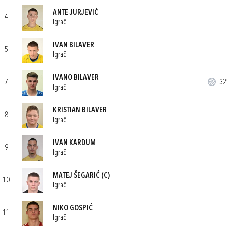
ANTE JURJEVIĆ
4
Igrač
IVAN BILAVER
5
Igrač
IVANO BILAVER
7
32'
Igrač
KRISTIAN BILAVER
8
Igrač
IVAN KARDUM
9
Igrač
MATEJ ŠEGARIĆ
(C)
10
Igrač
NIKO GOSPIĆ
11
Igrač