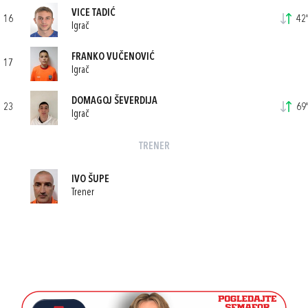
VICE TADIĆ
16
42'
Igrač
FRANKO VUČENOVIĆ
17
Igrač
DOMAGOJ ŠEVERDIJA
23
69'
Igrač
TRENER
IVO ŠUPE
Trener