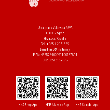
Ulica grada Vukovara 269A
10000 Zagreb
Hrvatska / Croatia
Tel:
+385 1 2361555
E-mail:
info@hns.family
IBAN: HR2523400091100187844
OIB: 08516152078
HNS Shop App
HNS Ulaznice App
HNS Semafor App