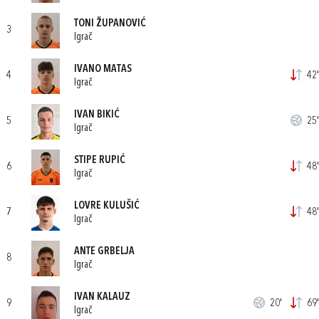
TONI ŽUPANOVIĆ
3
Igrač
IVANO MATAS
4
42'
Igrač
IVAN BIKIĆ
5
25'
Igrač
STIPE RUPIĆ
6
48'
Igrač
LOVRE KULUŠIĆ
7
48'
Igrač
ANTE GRBELJA
8
Igrač
IVAN KALAUZ
9
20'
69'
Igrač