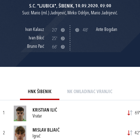
S.C. "LJUBICA", ŠIBENIK, 10.09.2020. 09:00
Suci: Mario (ml.) Jadrijević, Mirko Odrljin, Mario Jadrijević.
Ivan Kalauz
Ante Bogdan
20'
48'
Ivan Bikić
25'
Bruno Paić
66'
HNK ŠIBENIK
NK OMLADINAC VRANJIC
KRISTIAN ILIĆ
1
69'
Vratar
MISLAV BLJAIĆ
2
42'
Igrač