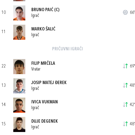
BRUNO PAIĆ
(C)
10
66'
Igrač
MARKO ŠALIĆ
11
Igrač
PRIČUVNI IGRAČI
FILIP MRČELA
22
69'
Vratar
JOSIP MATEJ ĐEREK
13
48'
Igrač
IVICA VUKMAN
14
42'
Igrač
DUJE DEGENEK
15
48'
Igrač