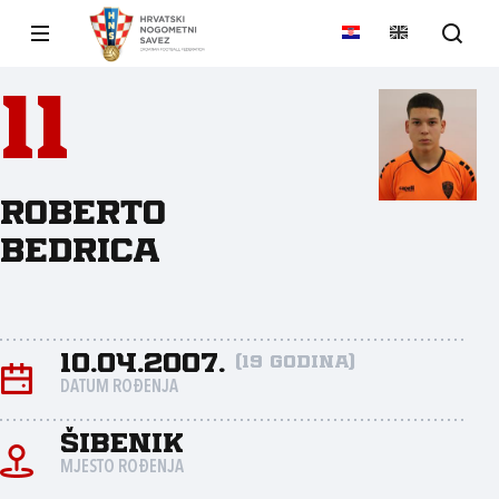
11
Roberto
Bedrica
10.04.2007.
(19 godina)
DATUM ROĐENJA
Šibenik
MJESTO ROĐENJA