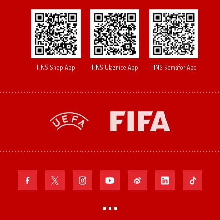
HNS Shop App
HNS Ulaznice App
HNS Semafor App