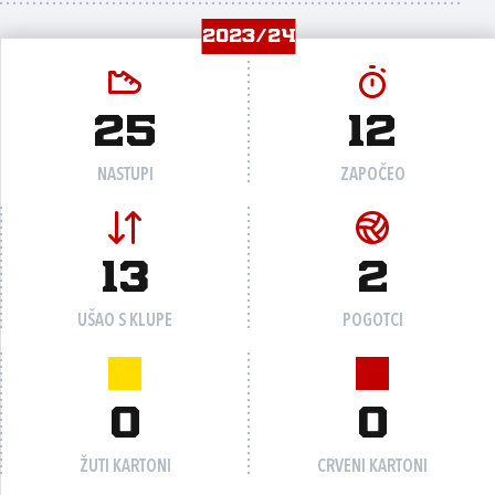
2023/24
25
12
NASTUPI
ZAPOČEO
13
2
UŠAO S KLUPE
POGOTCI
0
0
ŽUTI KARTONI
CRVENI KARTONI