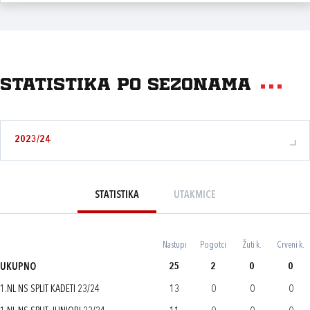
Statistika po sezonama
2023/24
STATISTIKA
UTAKMICE
Nastupi
Pogotci
Žuti k.
Crveni k.
UKUPNO
25
2
0
0
1.NL NS SPLIT KADETI 23/24
13
0
0
0