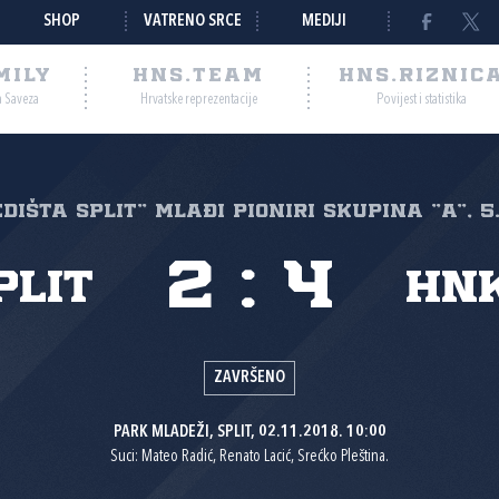
SHOP
VATRENO SRCE
MEDIJI
MILY
HNS.TEAM
HNS.RIZNIC
a Saveza
Hrvatske reprezentacije
Povijest i statistika
EDIŠTA SPLIT" Mlađi pioniri Skupina "A", 5
2
:
4
plit
HNK
ZAVRŠENO
PARK MLADEŽI, SPLIT, 02.11.2018. 10:00
Suci: Mateo Radić, Renato Lacić, Srećko Pleština.