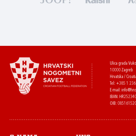
Ulica grada Vuk
10000 Zagreb
Hrvatska / Croati
Tel:
+385 1 23
E-mail:
info@hns
IBAN: HR2523
OIB: 08516152