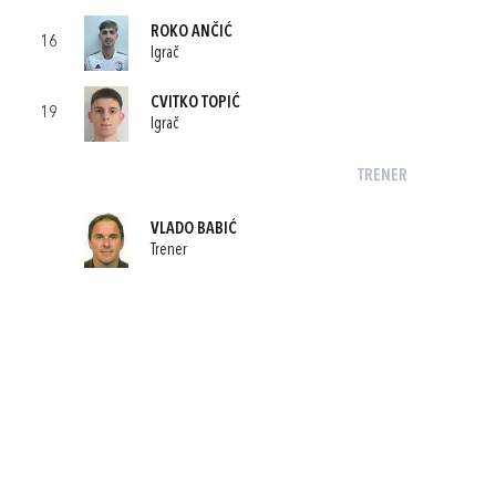
ROKO ANČIĆ
16
Igrač
CVITKO TOPIĆ
19
Igrač
TRENER
VLADO BABIĆ
Trener