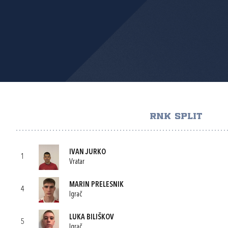
RNK SPLIT
IVAN JURKO
1
Vratar
MARIN PRELESNIK
4
Igrač
LUKA BILIŠKOV
5
Igrač