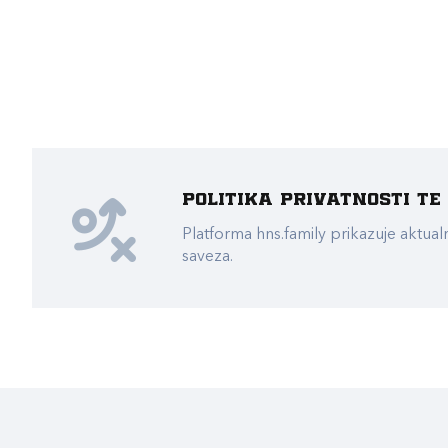
Politika privatnosti t
Platforma hns.family prikazuje akt
saveza.