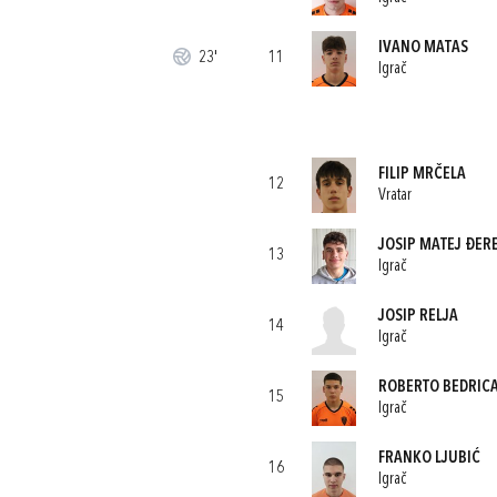
IVANO MATAS
23'
11
Igrač
FILIP MRČELA
12
Vratar
JOSIP MATEJ ĐER
13
Igrač
JOSIP RELJA
14
Igrač
ROBERTO BEDRIC
15
Igrač
FRANKO LJUBIĆ
16
Igrač