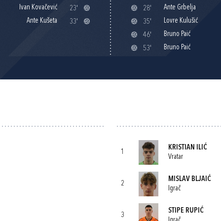
Ivan Kovačević
Ante Grbelja
23'
28'
Ante Kušeta
Lovre Kulušić
33'
35'
Bruno Paić
46'
Bruno Paić
53'
KRISTIAN ILIĆ
1
Vratar
MISLAV BLJAIĆ
2
Igrač
STIPE RUPIĆ
3
Igrač