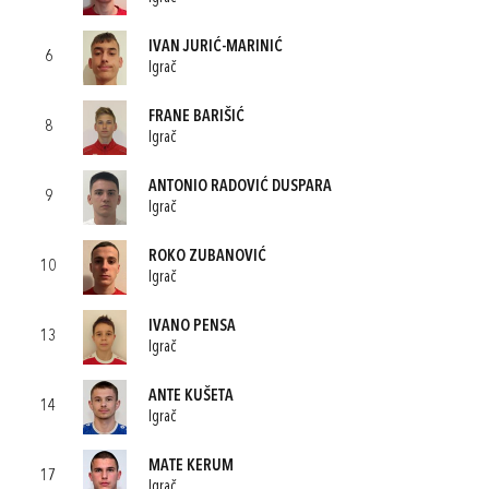
IVAN JURIĆ-MARINIĆ
6
Igrač
FRANE BARIŠIĆ
8
Igrač
ANTONIO RADOVIĆ DUSPARA
9
Igrač
ROKO ZUBANOVIĆ
10
Igrač
IVANO PENSA
13
Igrač
ANTE KUŠETA
14
Igrač
MATE KERUM
17
Igrač