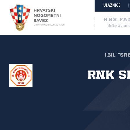
ULAZNICE
HNS.FA
Službena stranic
1.NL "SR
RNK S