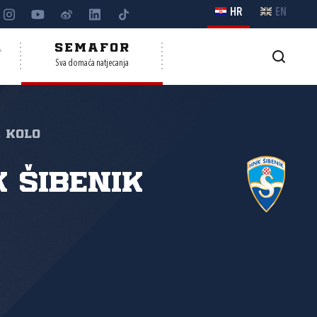
HR
EN
A
SEMAFOR
Sva domaća natjecanja
. kolo
 Šibenik