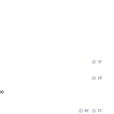
35'
28'
DO
46'
53'