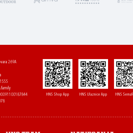
ovara 269A
a
61555
.family
HNS Shop App
HNS Ulaznice App
HNS Semaf
400091100187844
078