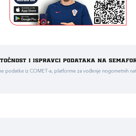
e točnost i ispravci podataka na Semafo
ualne podatke iz COMET-a, platforme za vođenje nogometnih n