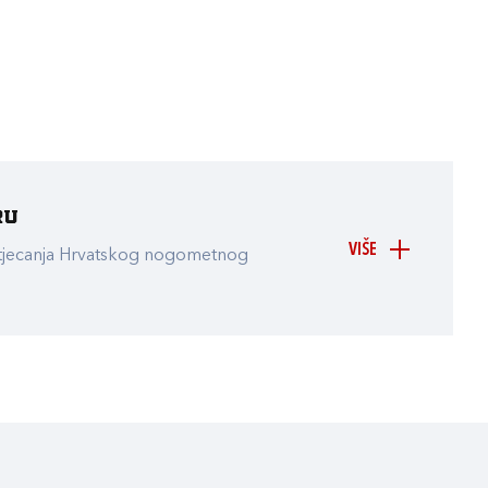
ru
VIŠE
atjecanja Hrvatskog nogometnog