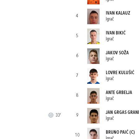
IVAN KALAUZ
4
Igrač
IVAN BIKIĆ
5
Igrač
JAKOV SOŽA
6
Igrač
LOVRE KULUŠIĆ
7
Igrač
ANTE GRBELJA
8
Igrač
JAN GRGAS GRAN
33'
9
Igrač
BRUNO PAIĆ
(C)
10
Igrač