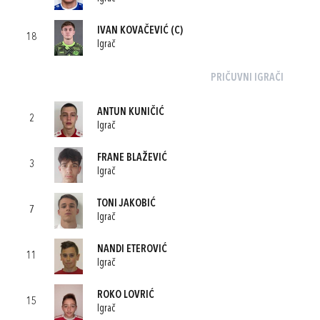
IVAN KOVAČEVIĆ
(C)
18
Igrač
PRIČUVNI IGRAČI
ANTUN KUNIČIĆ
2
Igrač
FRANE BLAŽEVIĆ
3
Igrač
TONI JAKOBIĆ
7
Igrač
NANDI ETEROVIĆ
11
Igrač
ROKO LOVRIĆ
15
Igrač