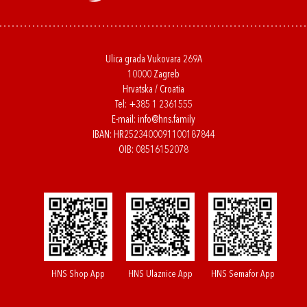
Ulica grada Vukovara 269A
10000 Zagreb
Hrvatska / Croatia
Tel:
+385 1 2361555
E-mail:
info@hns.family
IBAN: HR2523400091100187844
OIB: 08516152078
HNS Shop App
HNS Ulaznice App
HNS Semafor App