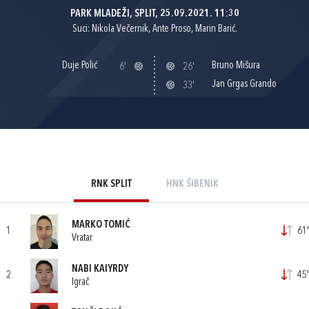
PARK MLADEŽI, SPLIT, 25.09.2021. 11:30
Suci: Nikola Večernik, Ante Proso, Marin Barić.
Duje Polić
Bruno Mišura
6'
26'
Jan Grgas Grando
33'
RNK SPLIT
HNK ŠIBENIK
MARKO TOMIĆ
1
61'
Vratar
NABI KAIYRDY
2
45'
Igrač