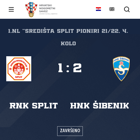
1.NL "SREDIŠTA SPLIT Pioniri 21/22, 4.
kolo
1
:
2
RNK Split
HNK Šibenik
ZAVRŠENO