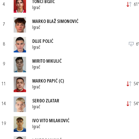
TONČI BOJIĆ
4
61'
Igrač
MARKO BLAŽ SIMONOVIĆ
7
Igrač
DUJE POLIĆ
8
6'
Igrač
MIRITO MIKULIĆ
9
Igrač
MARKO PAPIĆ
(C)
11
54'
Igrač
SERĐO ZLATAR
14
54'
Igrač
IVO VITO MILAKOVIĆ
19
Igrač