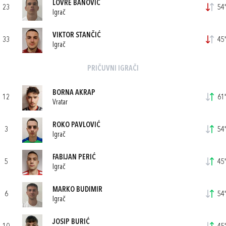
LOVRE BANOVIĆ
23
54'
Igrač
VIKTOR STANČIĆ
33
45'
Igrač
PRIČUVNI IGRAČI
BORNA AKRAP
12
61'
Vratar
ROKO PAVLOVIĆ
3
54'
Igrač
FABIJAN PERIĆ
5
45'
Igrač
MARKO BUDIMIR
6
54'
Igrač
JOSIP BURIĆ