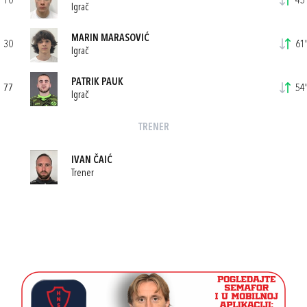
10
45'
Igrač
MARIN MARASOVIĆ
30
61'
Igrač
PATRIK PAUK
77
54'
Igrač
TRENER
IVAN ČAIĆ
Trener