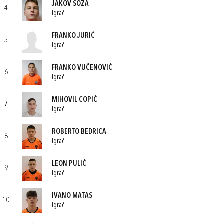
JAKOV SOŽA
4
Igrač
FRANKO JURIĆ
5
Igrač
FRANKO VUČENOVIĆ
6
Igrač
MIHOVIL COPIĆ
7
Igrač
ROBERTO BEDRICA
8
Igrač
LEON PULIĆ
9
Igrač
IVANO MATAS
10
Igrač