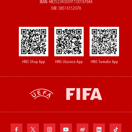
IBAN: HR2523400091100187844
OIB: 08516152078
HNS Shop App
HNS Ulaznice App
HNS Semafor App