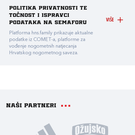
Politika privatnosti te
točnost i ispravci
VIŠE
podataka na Semaforu
Platforma hns.family prikazuje aktualne
podatke iz COMET-a, platforme za
vođenje nogometnih natjecanja
Hrvatskog nogometnog saveza.
Naši partneri