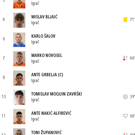
3
Igrač
MISLAV BLJAIĆ
4
71'
Igrač
KARLO ŠALOV
6
Igrač
MARKO NOVOSEL
7
46'
Igrač
ANTE GRBELJA
(C)
8
Igrač
TOMISLAV MOQUIN ZAVRŠKI
10
39'
Igrač
ANTE NAKIĆ-ALFIREVIĆ
11
66'
Igrač
TONI ŽUPANOVIĆ