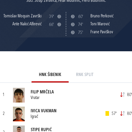
Suci: Josip Žeravica, Petar Mudrinić, Piero Butorović.
Tomislav Moquin Završki
Bruno Perković
39'
60'
Ante Nakić-Alfirević
Toni Marović
66'
74'
Frane Paviškov
75'
HNK ŠIBENIK
RNK SPLIT
FILIP MRČELA
1
80'
Vratar
IVICA VUKMAN
2
57'
80'
Igrač
STIPE RUPIĆ