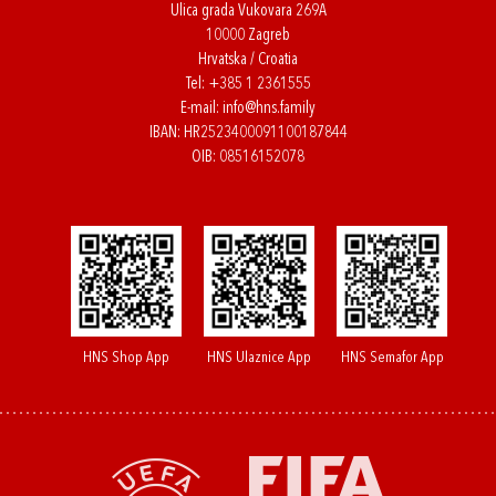
Ulica grada Vukovara 269A
10000 Zagreb
Hrvatska / Croatia
Tel:
+385 1 2361555
E-mail:
info@hns.family
IBAN: HR2523400091100187844
OIB: 08516152078
HNS Shop App
HNS Ulaznice App
HNS Semafor App