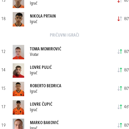
13
80'
Igrač
NIKOLA PRTAIN
18
80'
Igrač
PRIČUVNI IGRAČI
TOMA MOMIROVIĆ
12
80'
Vratar
LOVRE PULIĆ
14
80'
Igrač
ROBERTO BEDRICA
15
80'
Igrač
LOVRE ČUPIĆ
17
46'
Igrač
MARKO BAKOVIĆ
19
80'
Igrač