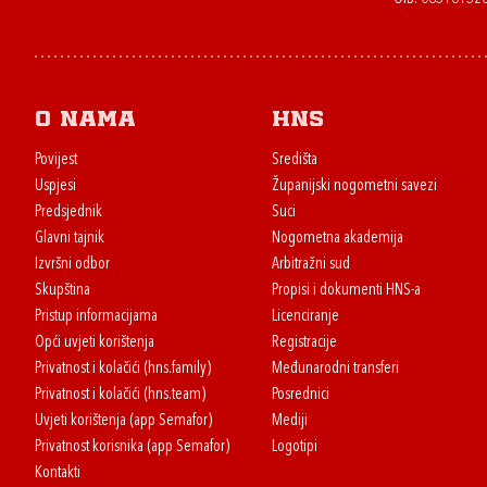
O nama
HNS
Povijest
Središta
Uspjesi
Županijski nogometni savezi
Predsjednik
Suci
Glavni tajnik
Nogometna akademija
Izvršni odbor
Arbitražni sud
Skupština
Propisi i dokumenti HNS-a
Pristup informacijama
Licenciranje
Opći uvjeti korištenja
Registracije
Privatnost i kolačići (hns.family)
Međunarodni transferi
Privatnost i kolačići (hns.team)
Posrednici
Uvjeti korištenja (app Semafor)
Mediji
Privatnost korisnika (app Semafor)
Logotipi
Kontakti