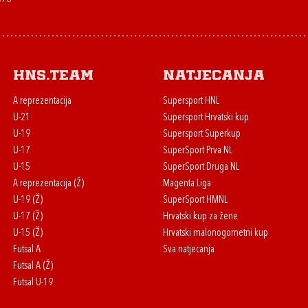
HNS.team
Natjecanja
A reprezentacija
Supersport HNL
U-21
Supersport Hrvatski kup
U-19
Supersport Superkup
U-17
SuperSport Prva NL
U-15
SuperSport Druga NL
A reprezentacija (Ž)
Magenta Liga
U-19 (Ž)
SuperSport HMNL
U-17 (Ž)
Hrvatski kup za žene
U-15 (Ž)
Hrvatski malonogometni kup
Futsal A
Sva natjecanja
Futsal A (Ž)
Futsal U-19