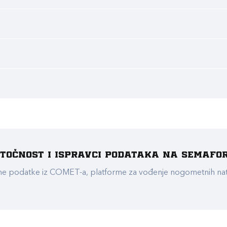
e točnost i ispravci podataka na Semafo
ualne podatke iz COMET-a, platforme za vođenje nogometnih n