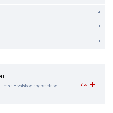
ru
VIŠE
atjecanja Hrvatskog nogometnog