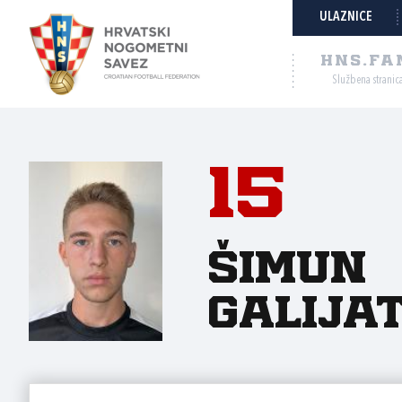
ULAZNICE
HNS.FA
Službena stranic
15
Šimun
Galija