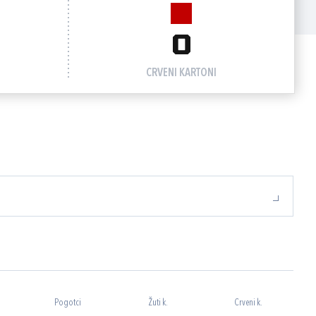
0
CRVENI KARTONI
Pogotci
Žuti k.
Crveni k.