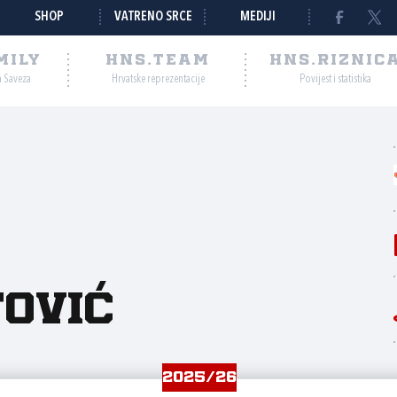
SHOP
VATRENO SRCE
MEDIJI
MILY
HNS.TEAM
HNS.RIZNIC
a Saveza
Hrvatske reprezentacije
Povijest i statistika
tović
2025/26