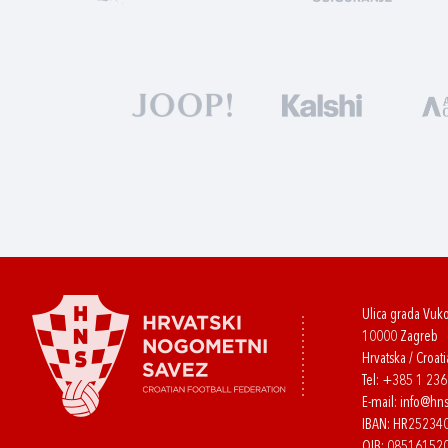
Ulica grada Vuk
10000 Zagreb
Hrvatska / Croati
Tel:
+385 1 23
E-mail:
info@hns
IBAN: HR2523
OIB: 08516152