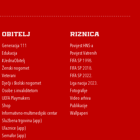
Obitelj
Riznica
Generacija 111
Povijest HNS-a
Edukacija
Povijest Vatrenih
#JednaObitelj
FIFA SP 1998.
Ženski nogomet
FIFA SP 2018.
Veterani
FIFA SP 2022.
Dječji i školski nogomet
Liga nacija 2023.
Osobe s invaliditetom
Fotografije
UEFA Playmakers
Video arhiva
Shop
Publikacije
Informativno-multimedijski centar
Wallpaperi
Službena trgovina (app)
Ulaznice (app)
Semafor (app)