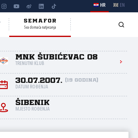
HR
EN
A
SEMAFOR
Sva domaća natjecanja
MNK Šubićevac 08
TRENUTNI KLUB
30.07.2007.
(19 godina)
DATUM ROĐENJA
Šibenik
MJESTO ROĐENJA