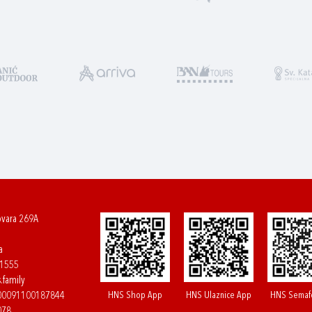
ovara 269A
a
61555
.family
HNS Shop App
HNS Ulaznice App
HNS Semaf
400091100187844
078