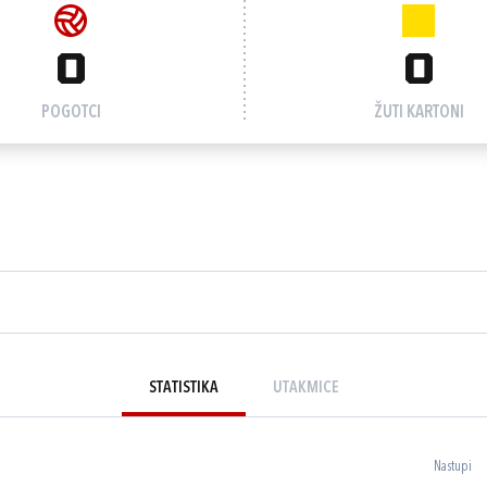
0
0
POGOTCI
ŽUTI KARTONI
STATISTIKA
UTAKMICE
Nastupi