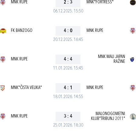
MNK RUPE
2
:
3
MNK"FORTRESS"
06.12.2025. 15:50
FK BANZOGO
4
:
0
MNK RUPE
20.12.2025. 16:45
MNK MALI JAPAN
MNK RUPE
4
:
4
RAŽINE
11.01.2026. 15:45
MNK"ČISTA VELIKA"
4
:
1
MNK RUPE
18.01.2026. 14:55
MALONOGOMETNI
MNK RUPE
3
:
4
KLUB"TRIBUNJ 2011"
25.01.2026. 18:30