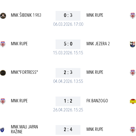
MNK ŠIBENIK 1983
0
:
3
MNK RUPE
06.03.2026. 17:00
MNK RUPE
5
:
0
MNK JEZERA 2
15.03.2026. 15:15
MNK"FORTRESS"
2
:
3
MNK RUPE
04.04.2026. 13:55
MNK RUPE
1
:
2
FK BANZOGO
26.04.2026. 15:25
MNK MALI JAPAN
2
:
4
MNK RUPE
RAŽINE