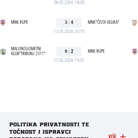
06.05.2026. 18:00
MNK RUPE
3
:
4
MNK"ČISTA VELIKA"
13.05.2026. 20:10
MALONOGOMETNI
6
:
2
MNK RUPE
KLUB"TRIBUNJ 2011"
17.05.2026. 19:55
Politika privatnosti te
točnost i ispravci
VIŠE