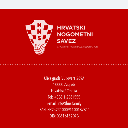
Ulica grada Vukovara 269A
10000 Zagreb
Hrvatska / Croatia
Tel:
+385 1 2361555
E-mail:
info@hns.family
IBAN: HR2523400091100187844
OIB: 08516152078