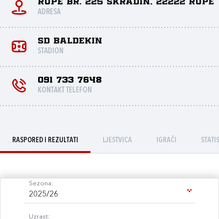
Rupe br. 225 Skradin, 22222 Rupe
ADRESA
SD Baldekin
STADION
091 733 7648
KONTAKT TELEFON
RASPORED I REZULTATI
LJESTVICA
IGRAČI
STATI
Sezona:
2025/26
Uzrast: