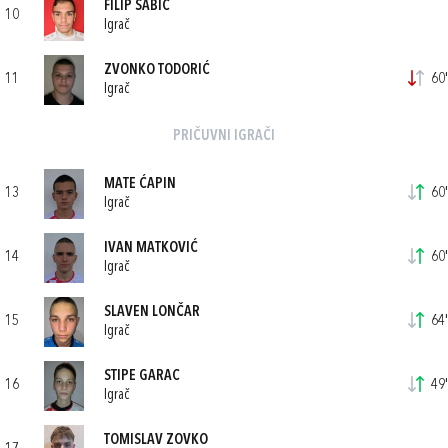
FILIP ŠABIĆ
10
Igrač
ZVONKO TODORIĆ
11
60'
Igrač
PRIČUVNI IGRAČI
MATE ĆAPIN
13
60'
Igrač
IVAN MATKOVIĆ
14
60'
Igrač
SLAVEN LONČAR
15
64'
Igrač
STIPE GARAC
16
49'
Igrač
TOMISLAV ZOVKO