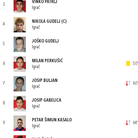
VINKO PATRLJ
3
Igrač
NIKOLA GUDELJ
(C)
4
Igrač
JOŠKO GUDELJ
5
Igrač
MILAN PERKUŠIĆ
6
50'
Igrač
JOSIP BULJAN
7
60'
Igrač
JOSIP GABELICA
8
Igrač
PETAR ŠIMUN KASALO
9
64'
Igrač