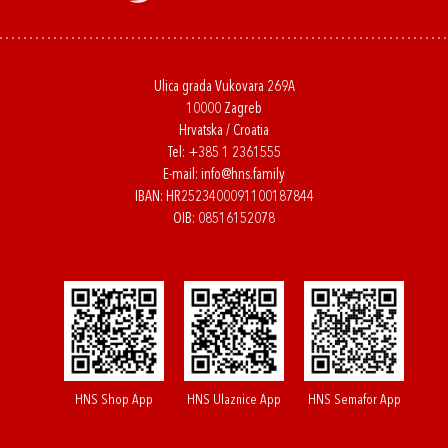
Ulica grada Vukovara 269A
10000 Zagreb
Hrvatska / Croatia
Tel:
+385 1 2361555
E-mail:
info@hns.family
IBAN: HR2523400091100187844
OIB: 08516152078
HNS Shop App
HNS Ulaznice App
HNS Semafor App