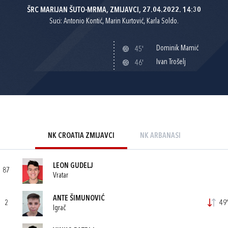
ŠRC MARIJAN ŠUTO-MRMA, ZMIJAVCI, 27.04.2022. 14:30
Suci: Antonio Kontić, Marin Kurtović, Karla Soldo.
Dominik Mamić
45'
Ivan Trošelj
46'
NK CROATIA ZMIJAVCI
NK ARBANASI
LEON GUDELJ
87
Vratar
ANTE ŠIMUNOVIĆ
2
49'
Igrač