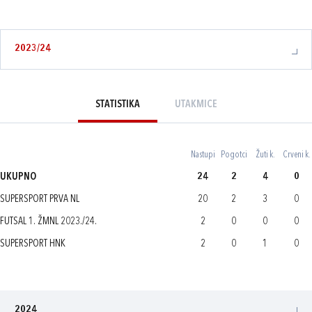
2023/24
STATISTIKA
UTAKMICE
Nastupi
Pogotci
Žuti k.
Crveni k.
UKUPNO
24
2
4
0
SUPERSPORT PRVA NL
20
2
3
0
FUTSAL 1. ŽMNL 2023./24.
2
0
0
0
SUPERSPORT HNK
2
0
1
0
2024