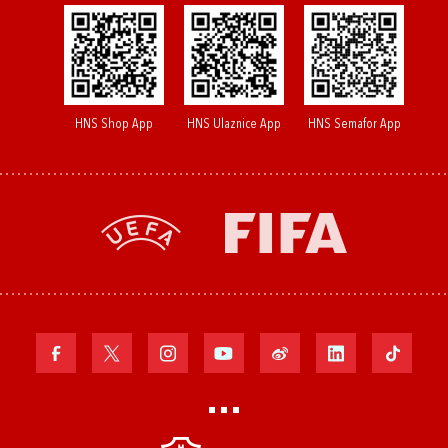
HNS Shop App
HNS Ulaznice App
HNS Semafor App