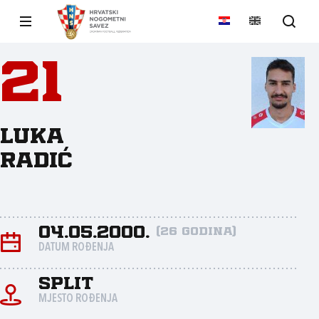
21
Luka
Radić
04.05.2000.
(26 godina)
DATUM ROĐENJA
Split
MJESTO ROĐENJA