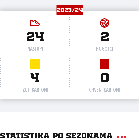
2023/24
24
2
NASTUPI
POGOTCI
4
0
ŽUTI KARTONI
CRVENI KARTONI
Statistika po sezonama