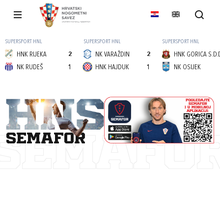
SUPERSPORT HNL
SUPERSPORT HNL
SUPERSPORT HNL
HNK RIJEKA
2
NK VARAŽDIN
2
HNK GORICA S.D.
NK RUDEŠ
1
HNK HAJDUK
1
NK OSIJEK
semafor
SEMAFO