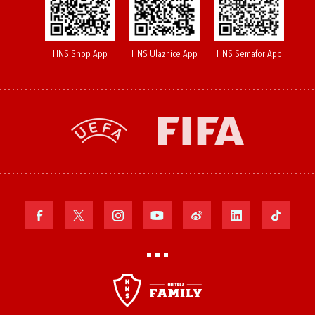
HNS Shop App
HNS Ulaznice App
HNS Semafor App