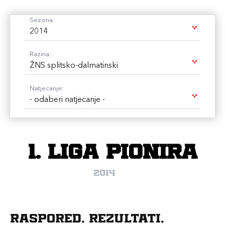
Sezona:
2014
Razina:
ŽNS splitsko-dalmatinski
Natjecanje:
- odaberi natjecanje -
1. liga pionira
2014
Raspored, rezultati,