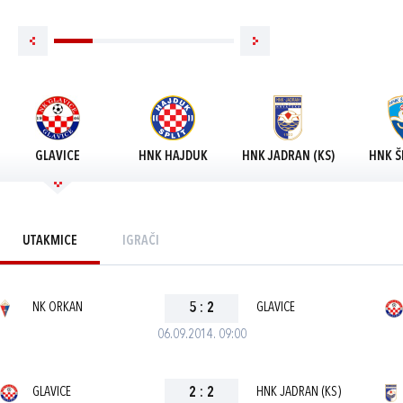
GLAVICE
HNK HAJDUK
HNK JADRAN (KS)
HNK Š
UTAKMICE
IGRAČI
NK ORKAN
5
:
2
GLAVICE
06.09.2014. 09:00
GLAVICE
2
:
2
HNK JADRAN (KS)