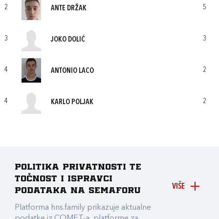
2
5
ANTE DRŽAK
3
3
JOKO DOLIĆ
4
2
ANTONIO LACO
4
2
KARLO POLJAK
Politika privatnosti te
točnost i ispravci
VIŠE
podataka na Semaforu
Platforma hns.family prikazuje aktualne
podatke iz COMET-a, platforme za