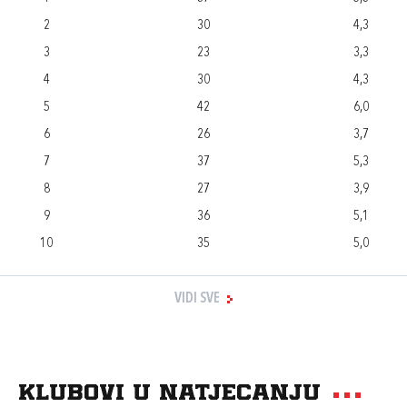
2
30
4,3
3
23
3,3
4
30
4,3
5
42
6,0
6
26
3,7
7
37
5,3
8
27
3,9
9
36
5,1
10
35
5,0
VIDI SVE
Klubovi u natjecanju