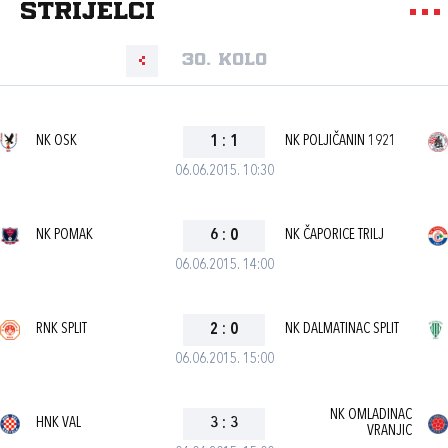
strijelci
30. kolo
NK OSK
1
:
1
NK POLJIČANIN 1921
06.06.2015. 10:30
NK POMAK
6
:
0
NK ČAPORICE TRILJ
06.06.2015. 14:00
RNK SPLIT
2
:
0
NK DALMATINAC SPLIT
06.06.2015. 15:00
NK OMLADINAC
HNK VAL
3
:
3
VRANJIC