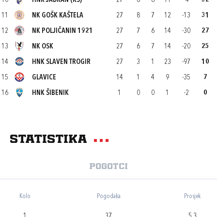
10
HNK JADRAN (KS)
27
8
8
11
-4
32
11
NK GOŠK KAŠTELA
27
8
7
12
-13
31
12
NK POLJIČANIN 1921
27
7
6
14
-30
27
13
NK OSK
27
6
7
14
-20
25
14
HNK SLAVEN TROGIR
27
3
1
23
-97
10
15
GLAVICE
14
1
4
9
-35
7
16
HNK ŠIBENIK
1
0
0
1
-2
0
Statistika
Pogotci
Kolo
Pogodaka
Prosjek
1
37
5,3