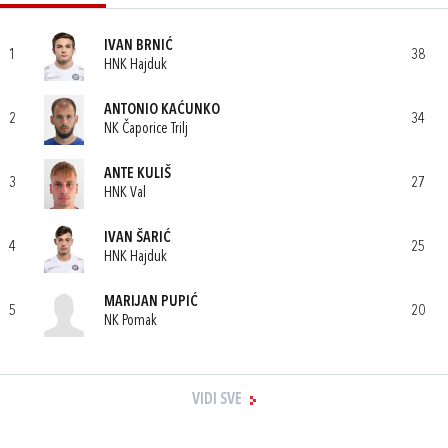
IVAN BRNIĆ
1
38
HNK Hajduk
ANTONIO KAĆUNKO
2
34
NK Čaporice Trilj
ANTE KULIŠ
3
27
HNK Val
IVAN ŠARIĆ
4
25
HNK Hajduk
MARIJAN PUPIĆ
5
20
NK Pomak
VIDI SVE