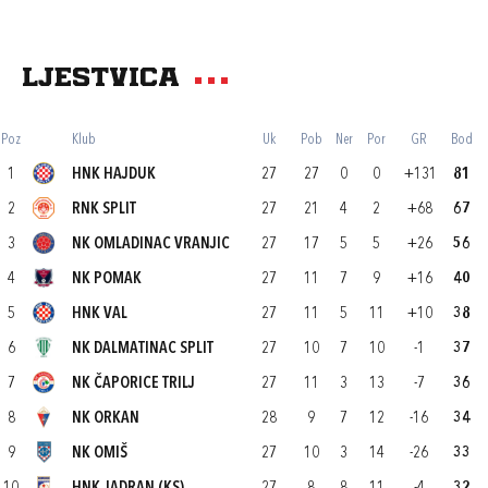
Ljestvica
Poz
Klub
Uk
Pob
Ner
Por
GR
Bod
1
HNK HAJDUK
27
27
0
0
+131
81
2
RNK SPLIT
27
21
4
2
+68
67
3
NK OMLADINAC VRANJIC
27
17
5
5
+26
56
4
NK POMAK
27
11
7
9
+16
40
5
HNK VAL
27
11
5
11
+10
38
6
NK DALMATINAC SPLIT
27
10
7
10
-1
37
7
NK ČAPORICE TRILJ
27
11
3
13
-7
36
8
NK ORKAN
28
9
7
12
-16
34
9
NK OMIŠ
27
10
3
14
-26
33