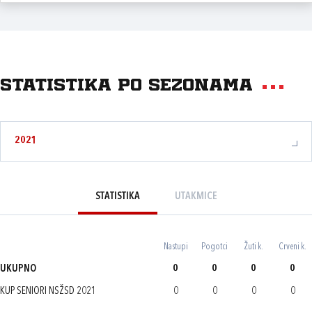
Statistika po sezonama
2021
STATISTIKA
UTAKMICE
Nastupi
Pogotci
Žuti k.
Crveni k.
UKUPNO
0
0
0
0
KUP SENIORI NSŽSD 2021
0
0
0
0