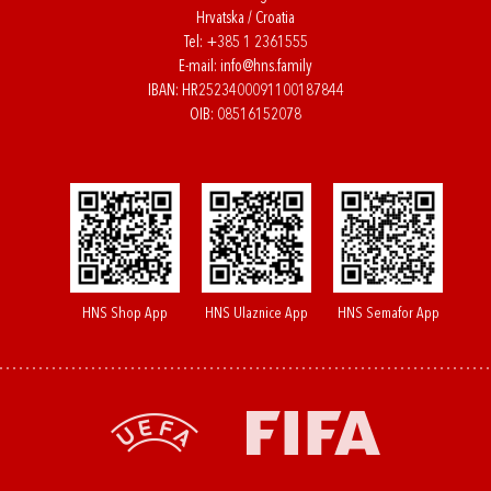
Hrvatska / Croatia
Tel:
+385 1 2361555
E-mail:
info@hns.family
IBAN: HR2523400091100187844
OIB: 08516152078
HNS Shop App
HNS Ulaznice App
HNS Semafor App