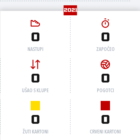
2021
0
0
NASTUPI
ZAPOČEO
0
0
UŠAO S KLUPE
POGOTCI
0
0
ŽUTI KARTONI
CRVENI KARTONI