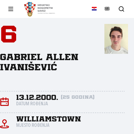
6
Gabriel Allen
Ivanišević
13.12.2000.
(25 godina)
DATUM ROĐENJA
Williamstown
MJESTO ROĐENJA