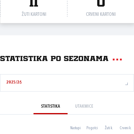
11
0
ŽUTI KARTONI
CRVENI KARTONI
Statistika po sezonama
2025/26
STATISTIKA
UTAKMICE
Nastupi
Pogotci
Žuti k.
Crveni k.