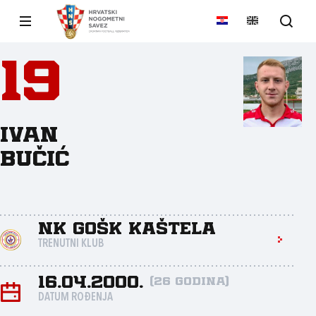
19
Ivan
Bučić
NK GOŠK Kaštela
TRENUTNI KLUB
16.04.2000.
(26 godina)
DATUM ROĐENJA