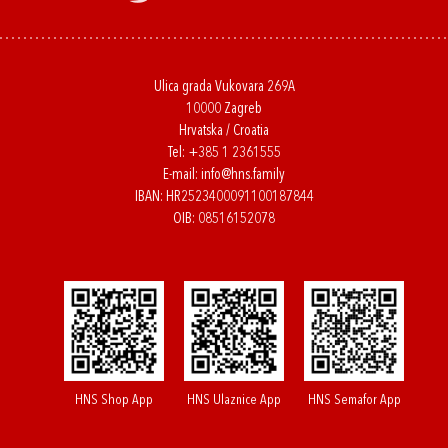
Ulica grada Vukovara 269A
10000 Zagreb
Hrvatska / Croatia
Tel:
+385 1 2361555
E-mail:
info@hns.family
IBAN: HR2523400091100187844
OIB: 08516152078
HNS Shop App
HNS Ulaznice App
HNS Semafor App