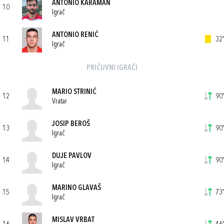
ANTONIO KARAMAN
10
Igrač
ANTONIO RENIĆ
11
32'
Igrač
PRIČUVNI IGRAČI
MARIO STRINIĆ
12
90'
Vratar
JOSIP BEROŠ
13
90'
Igrač
DUJE PAVLOV
14
90'
Igrač
MARINO GLAVAŠ
15
73'
Igrač
MISLAV VRBAT