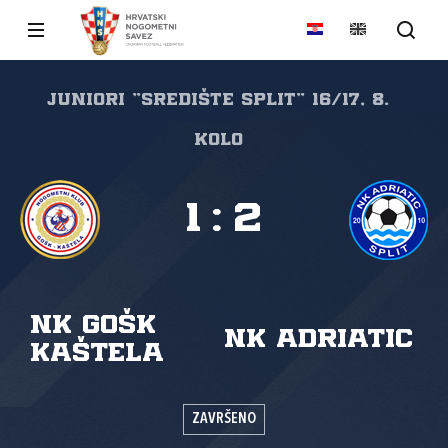
Juniori "SREDIŠTE SPLIT" 16/17, 8.
kolo
1
:
2
NK GOŠK
NK Adriatic
Kaštela
ZAVRŠENO