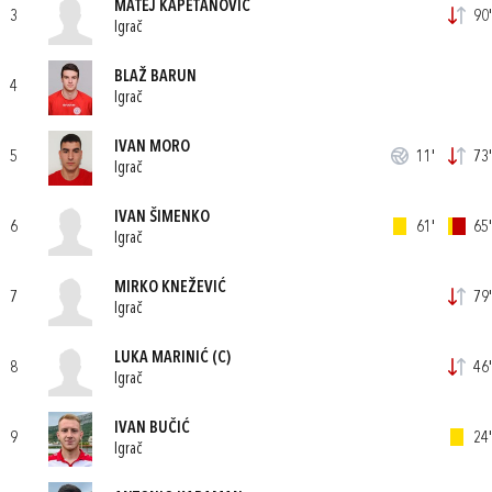
MATEJ KAPETANOVIĆ
3
90'
Igrač
BLAŽ BARUN
4
Igrač
IVAN MORO
5
11'
73'
Igrač
IVAN ŠIMENKO
6
61'
65'
Igrač
MIRKO KNEŽEVIĆ
7
79'
Igrač
LUKA MARINIĆ
(C)
8
46'
Igrač
IVAN BUČIĆ
9
24'
Igrač