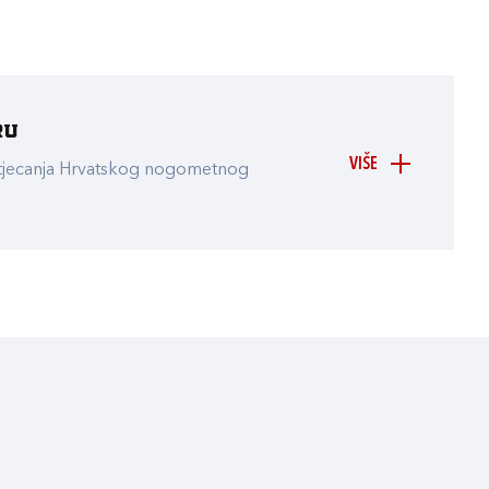
ru
VIŠE
atjecanja Hrvatskog nogometnog