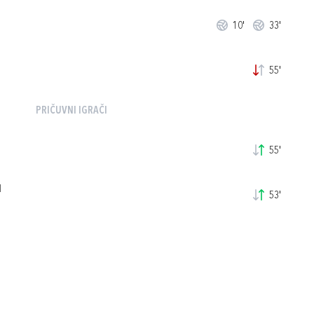
10'
33'
55'
PRIČUVNI IGRAČI
55'
N
53'