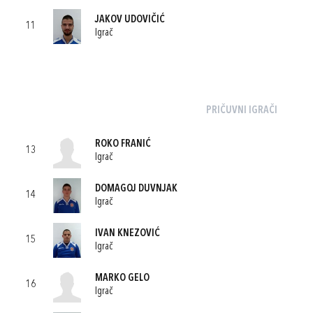
JAKOV UDOVIČIĆ
11
Igrač
PRIČUVNI IGRAČI
ROKO FRANIĆ
13
Igrač
DOMAGOJ DUVNJAK
14
Igrač
IVAN KNEZOVIĆ
15
Igrač
MARKO GELO
16
Igrač