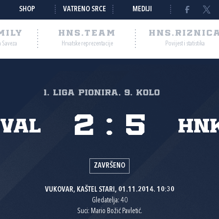
SHOP
VATRENO SRCE
MEDIJI
MILY
HNS.TEAM
HNS.RIZNIC
a Saveza
Hrvatske reprezentacije
Povijest i statistika
1. liga pionira, 9. kolo
2
:
5
 Val
HNK
ZAVRŠENO
VUKOVAR, KAŠTEL STARI, 01.11.2014. 10:30
Gledatelja: 40
Suci: Mario Božić Pavletić.