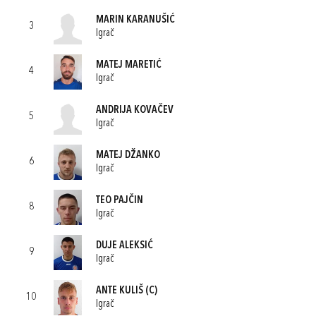
MARIN KARANUŠIĆ
3
Igrač
MATEJ MARETIĆ
4
Igrač
ANDRIJA KOVAČEV
5
Igrač
MATEJ DŽANKO
6
Igrač
TEO PAJČIN
8
Igrač
DUJE ALEKSIĆ
9
Igrač
ANTE KULIŠ
(C)
10
Igrač