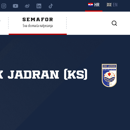
HR
EN
A
SEMAFOR
Sva domaća natjecanja
 Jadran (KS)