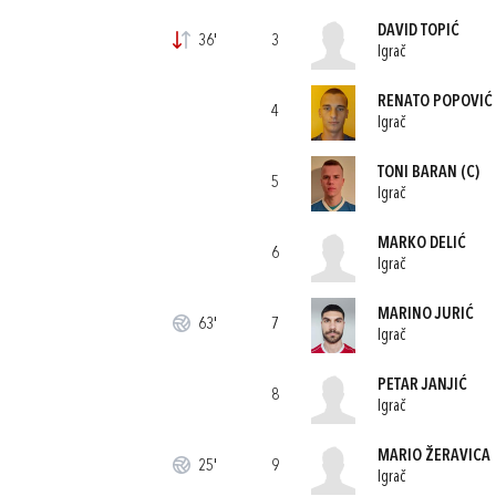
DAVID TOPIĆ
36'
3
Igrač
RENATO POPOVIĆ
4
Igrač
TONI BARAN
(C)
5
Igrač
MARKO DELIĆ
6
Igrač
MARINO JURIĆ
63'
7
Igrač
PETAR JANJIĆ
8
Igrač
MARIO ŽERAVICA
25'
9
Igrač