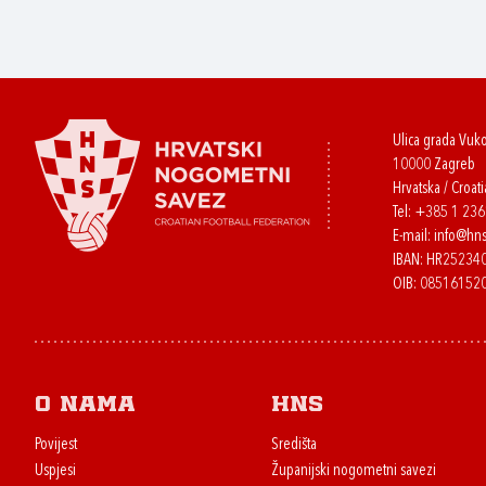
Ulica grada Vuk
10000 Zagreb
Hrvatska / Croati
Tel:
+385 1 23
E-mail:
info@hns
IBAN: HR2523
OIB: 08516152
O nama
HNS
Povijest
Središta
Uspjesi
Županijski nogometni savezi