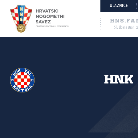
ULAZNICE
HNS.FA
Službena stranic
HNK