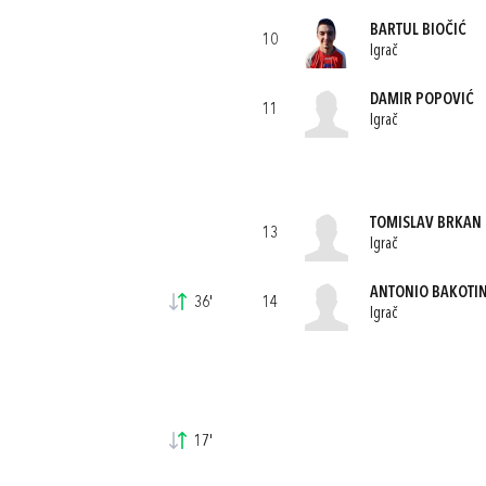
BARTUL BIOČIĆ
10
Igrač
DAMIR POPOVIĆ
11
Igrač
TOMISLAV BRKAN
13
Igrač
ANTONIO BAKOTI
36'
14
Igrač
17'