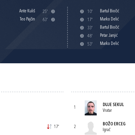
Ante Kuliš
Bartul Biočić
25'
10'
Teo Pajčin
Marko Delić
63'
17'
Bartul Biočić
33'
Petar Janjić
48'
Marko Delić
53'
DUJE SEKUL
1
Vratar
BOŽO ERCEG
17'
2
Igrač