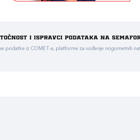
e točnost i ispravci podataka na Semafo
ualne podatke iz COMET-a, platforme za vođenje nogometnih n