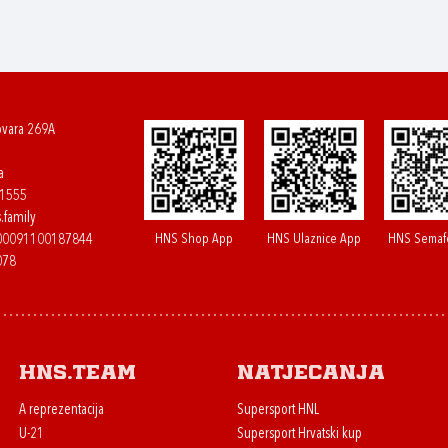
ovara 269A
a
61555
.family
HNS Shop App
HNS Ulaznice App
HNS Semaf
400091100187844
078
HNS.team
Natjecanja
A reprezentacija
Supersport HNL
U-21
Supersport Hrvatski kup