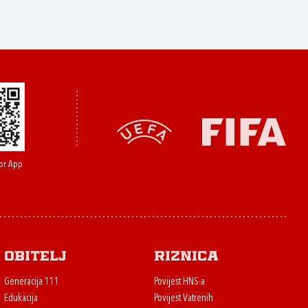
or App
Obitelj
Riznica
Generacija 111
Povijest HNS-a
Edukacija
Povijest Vatrenih