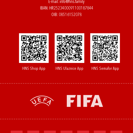
E-mail:
info@hns.family
IBAN: HR2523400091100187844
OIB: 08516152078
HNS Shop App
HNS Ulaznice App
HNS Semafor App