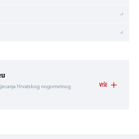
ru
VIŠE
atjecanja Hrvatskog nogometnog