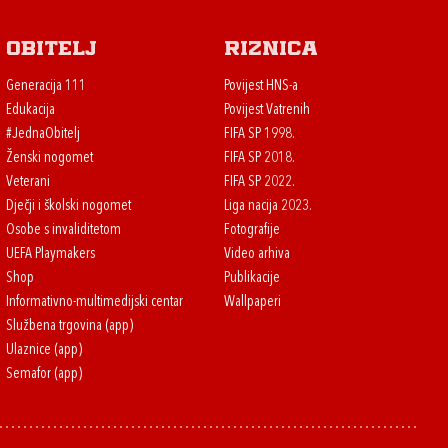
Obitelj
Riznica
Generacija 111
Povijest HNS-a
Edukacija
Povijest Vatrenih
#JednaObitelj
FIFA SP 1998.
Ženski nogomet
FIFA SP 2018.
Veterani
FIFA SP 2022.
Dječji i školski nogomet
Liga nacija 2023.
Osobe s invaliditetom
Fotografije
UEFA Playmakers
Video arhiva
Shop
Publikacije
Informativno-multimedijski centar
Wallpaperi
Službena trgovina (app)
Ulaznice (app)
Semafor (app)