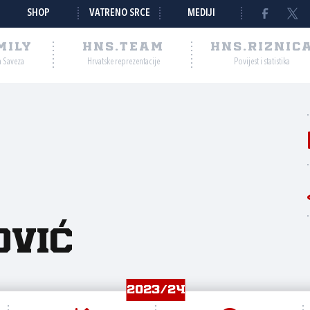
SHOP
VATRENO SRCE
MEDIJI
MILY
HNS.TEAM
HNS.RIZNIC
a Saveza
Hrvatske reprezentacije
Povijest i statistika
ović
2023/24