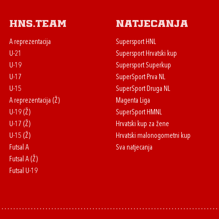
HNS.team
Natjecanja
A reprezentacija
Supersport HNL
U-21
Supersport Hrvatski kup
U-19
Supersport Superkup
U-17
SuperSport Prva NL
U-15
SuperSport Druga NL
A reprezentacija (Ž)
Magenta Liga
U-19 (Ž)
SuperSport HMNL
U-17 (Ž)
Hrvatski kup za žene
U-15 (Ž)
Hrvatski malonogometni kup
Futsal A
Sva natjecanja
Futsal A (Ž)
Futsal U-19