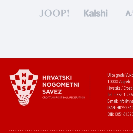
Ulica grada Vuk
10000 Zagreb
Hrvatska / Croati
Tel:
+385 1 23
E-mail:
info@hns
IBAN: HR2523
OIB: 08516152