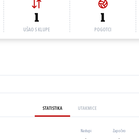
1
1
UŠAO S KLUPE
POGOTCI
STATISTIKA
UTAKMICE
Nastupi
Započeo