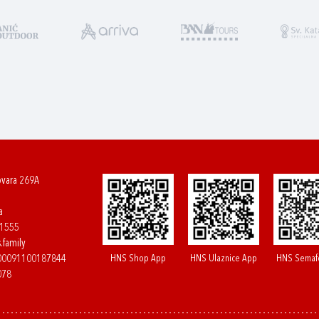
ovara 269A
a
61555
.family
HNS Shop App
HNS Ulaznice App
HNS Semaf
400091100187844
078