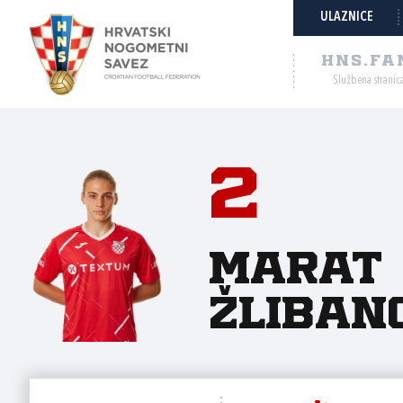
ULAZNICE
HNS.FA
Službena stranic
2
Marat
Žliban