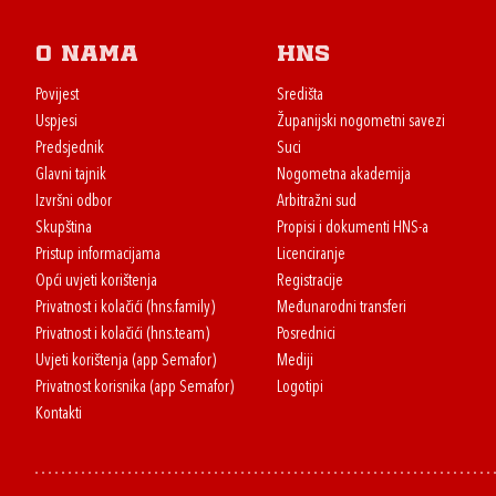
O nama
HNS
Povijest
Središta
Uspjesi
Županijski nogometni savezi
Predsjednik
Suci
Glavni tajnik
Nogometna akademija
Izvršni odbor
Arbitražni sud
Skupština
Propisi i dokumenti HNS-a
Pristup informacijama
Licenciranje
Opći uvjeti korištenja
Registracije
Privatnost i kolačići (hns.family)
Međunarodni transferi
Privatnost i kolačići (hns.team)
Posrednici
Uvjeti korištenja (app Semafor)
Mediji
Privatnost korisnika (app Semafor)
Logotipi
Kontakti