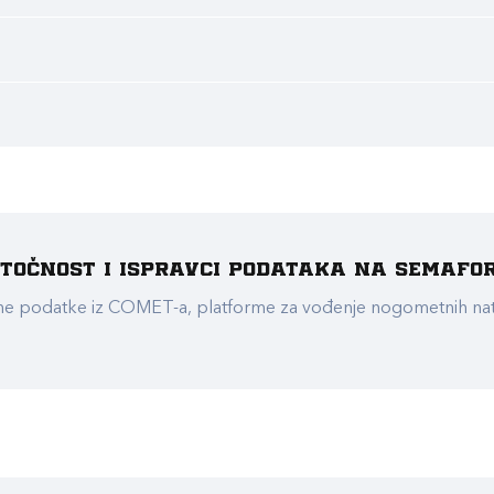
e točnost i ispravci podataka na Semafo
ualne podatke iz COMET-a, platforme za vođenje nogometnih n