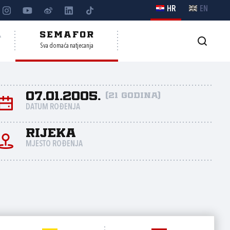
HR
EN
A
SEMAFOR
Sva domaća natjecanja
07.01.2005.
(21 godina)
DATUM ROĐENJA
Rijeka
MJESTO ROĐENJA