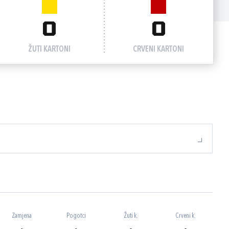
0
0
ŽUTI KARTONI
CRVENI KARTONI
Zamjena
Pogotci
Žuti k.
Crveni k.