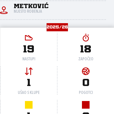
Metković
MJESTO ROĐENJA
2025/26
19
18
NASTUPI
ZAPOČEO
1
0
UŠAO S KLUPE
POGOTCI