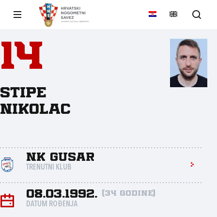
14
Stipe
Nikolac
NK Gusar
TRENUTNI KLUB
08.03.1992.
(34 godine)
DATUM ROĐENJA