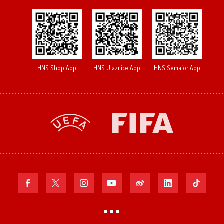
HNS Shop App
HNS Ulaznice App
HNS Semafor App