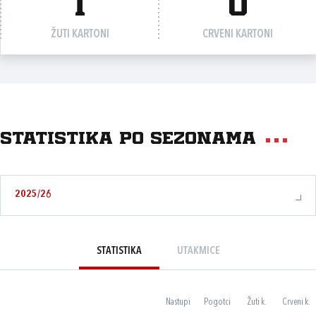
1
0
ŽUTI KARTONI
CRVENI KARTONI
Statistika po sezonama
2025/26
STATISTIKA
UTAKMICE
Nastupi
Pogotci
Žuti k.
Crveni k.