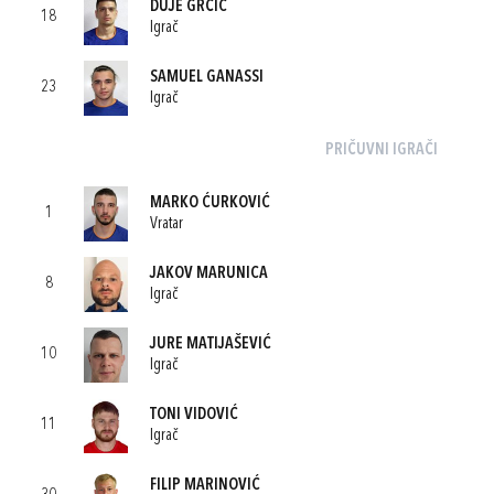
DUJE GRČIĆ
18
Igrač
SAMUEL GANASSI
23
Igrač
PRIČUVNI IGRAČI
MARKO ĆURKOVIĆ
1
Vratar
JAKOV MARUNICA
8
Igrač
JURE MATIJAŠEVIĆ
10
Igrač
TONI VIDOVIĆ
11
Igrač
FILIP MARINOVIĆ