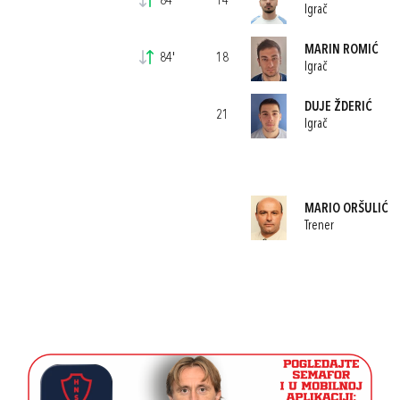
84'
14
Igrač
MARIN ROMIĆ
84'
18
Igrač
DUJE ŽDERIĆ
21
Igrač
MARIO ORŠULIĆ
Trener