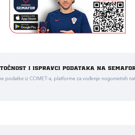
e točnost i ispravci podataka na Semafo
ualne podatke iz COMET-a, platforme za vođenje nogometnih n