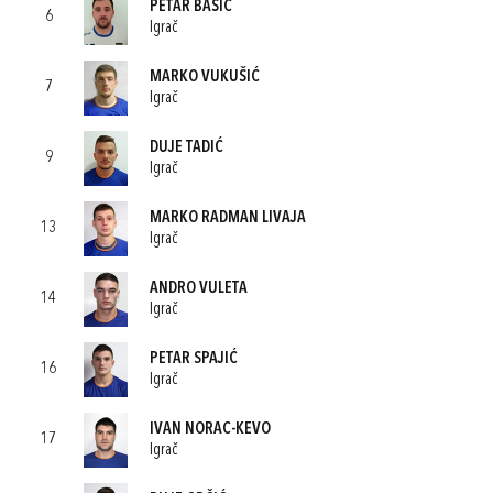
PETAR BAŠIĆ
6
Igrač
MARKO VUKUŠIĆ
7
Igrač
DUJE TADIĆ
9
Igrač
MARKO RADMAN LIVAJA
13
Igrač
ANDRO VULETA
14
Igrač
PETAR SPAJIĆ
16
Igrač
IVAN NORAC-KEVO
17
Igrač