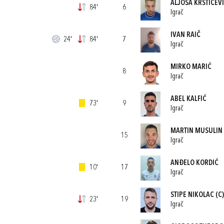
ALJOŠA KRSTIČEV
84'
6
Igrač
IVAN RAIČ
24'
84'
7
Igrač
MIRKO MARIĆ
8
Igrač
ABEL KALFIĆ
73'
9
Igrač
MARTIN MUSULIN
15
Igrač
ANĐELO KORDIĆ
10'
17
Igrač
STIPE NIKOLAC
(C)
23'
19
Igrač