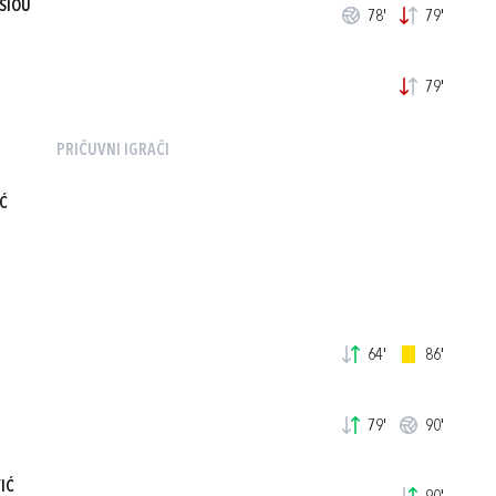
SIOU
78'
79'
79'
PRIČUVNI IGRAČI
Ć
64'
86'
79'
90'
IĆ