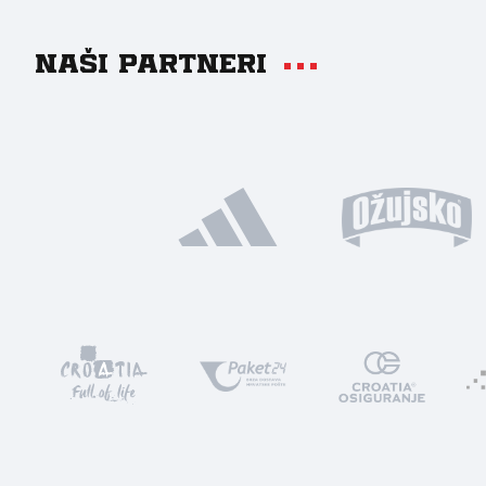
Naši partneri