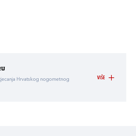
ru
VIŠE
atjecanja Hrvatskog nogometnog