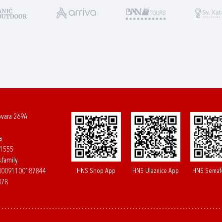
ovara 269A
a
61555
.family
HNS Shop App
HNS Ulaznice App
HNS Semaf
400091100187844
078