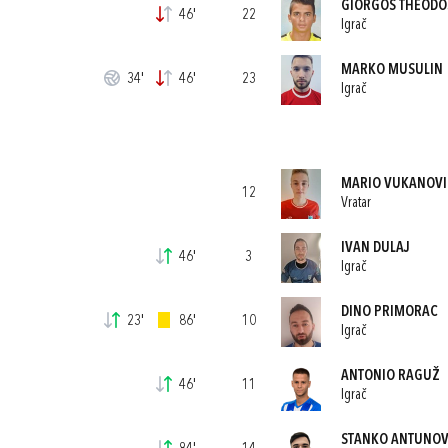
GIORGOS THEODO
46'
22
Igrač
MARKO MUSULIN
34'
46'
23
Igrač
MARIO VUKANOVI
12
Vratar
IVAN DULAJ
46'
3
Igrač
DINO PRIMORAC
23'
86'
10
Igrač
ANTONIO RAGUŽ
46'
11
Igrač
STANKO ANTUNOV