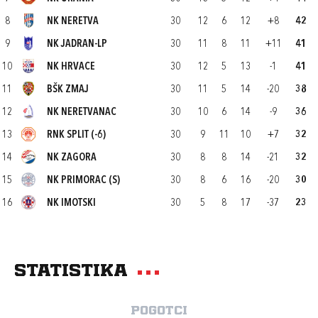
8
NK NERETVA
30
12
6
12
+8
42
9
NK JADRAN-LP
30
11
8
11
+11
41
10
NK HRVACE
30
12
5
13
-1
41
11
BŠK ZMAJ
30
11
5
14
-20
38
12
NK NERETVANAC
30
10
6
14
-9
36
13
RNK SPLIT (-6)
30
9
11
10
+7
32
14
NK ZAGORA
30
8
8
14
-21
32
15
NK PRIMORAC (S)
30
8
6
16
-20
30
16
NK IMOTSKI
30
5
8
17
-37
23
Statistika
Pogotci