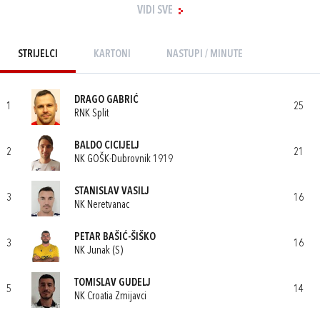
VIDI SVE
STRIJELCI
KARTONI
NASTUPI / MINUTE
DRAGO GABRIĆ
1
25
RNK Split
BALDO CICIJELJ
2
21
NK GOŠK-Dubrovnik 1919
STANISLAV VASILJ
3
16
NK Neretvanac
PETAR BAŠIĆ-ŠIŠKO
3
16
NK Junak (S)
TOMISLAV GUDELJ
5
14
NK Croatia Zmijavci