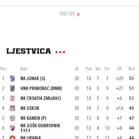
VIDI SVE
Ljestvica
Poz
Klub
Uk
Pob
Ner
Por
GR
Bod
1
NK JUNAK (S)
30
16
7
7
+20
55
2
HNK PRIMORAC (BNM)
30
16
5
9
+21
53
3
NK CROATIA ZMIJAVCI
30
16
5
9
+6
53
4
NK USKOK
30
14
7
9
+16
49
5
NK KAMEN (P)
30
13
8
9
+7
47
NK GOŠK-DUBROVNIK
6
30
12
8
10
+8
44
1919
7
NK URANIA
30
13
5
12
+4
44