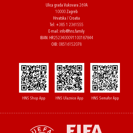
Ulica grada Vukovara 269A
10000 Zagreb
Hrvatska / Croatia
Tel:
+385 1 2361555
E-mail:
info@hns.family
IBAN: HR2523400091100187844
OIB: 08516152078
HNS Shop App
HNS Ulaznice App
HNS Semafor App