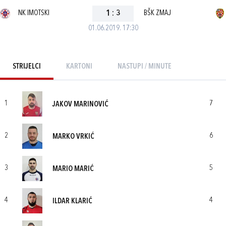
NK IMOTSKI
1
:
3
BŠK ZMAJ
01.06.2019. 17:30
STRIJELCI
KARTONI
NASTUPI / MINUTE
1
7
JAKOV MARINOVIĆ
2
6
MARKO VRKIĆ
3
5
MARIO MARIĆ
4
4
ILDAR KLARIĆ