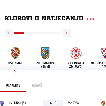
Klubovi u natjecanju
BŠK ZMAJ
HNK PRIMORAC
NK CROATIA
NK GOŠK-
(BNM)
ZMIJAVCI
19
UTAKMICE
IGRAČI
NK JUNAK (S)
4
:
0
BŠK ZMAJ