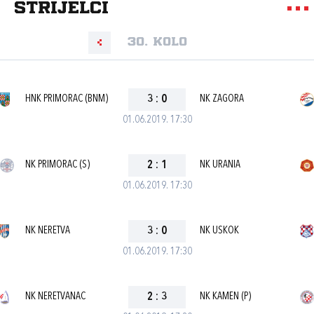
strijelci
30. kolo
HNK PRIMORAC (BNM)
3
:
0
NK ZAGORA
01.06.2019. 17:30
NK PRIMORAC (S)
2
:
1
NK URANIA
01.06.2019. 17:30
NK NERETVA
3
:
0
NK USKOK
01.06.2019. 17:30
NK NERETVANAC
2
:
3
NK KAMEN (P)