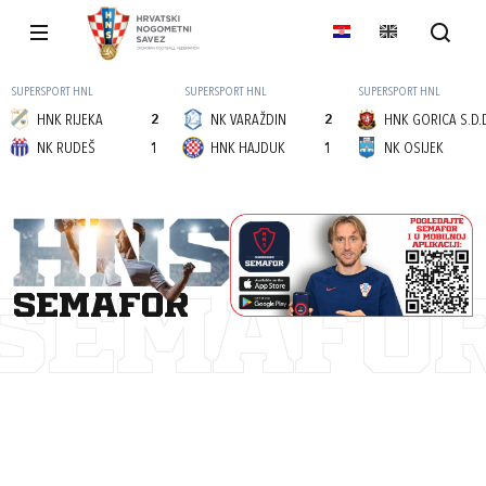
SUPERSPORT HNL
SUPERSPORT HNL
SUPERSPORT HNL
HNK RIJEKA
2
NK VARAŽDIN
2
HNK GORICA S.D.
NK RUDEŠ
1
HNK HAJDUK
1
NK OSIJEK
semafor
SEMAFO