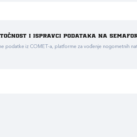
e točnost i ispravci podataka na Semafo
ualne podatke iz COMET-a, platforme za vođenje nogometnih n