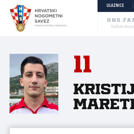
ULAZNICE
HNS.FA
Službena stranic
11
Kristi
Maret