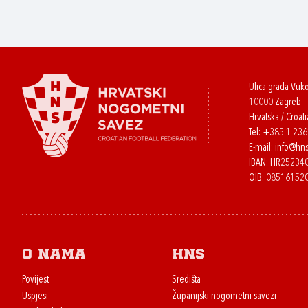
Ulica grada Vuk
10000 Zagreb
Hrvatska / Croati
Tel:
+385 1 23
E-mail:
info@hns
IBAN: HR2523
OIB: 08516152
O nama
HNS
Povijest
Središta
Uspjesi
Županijski nogometni savezi