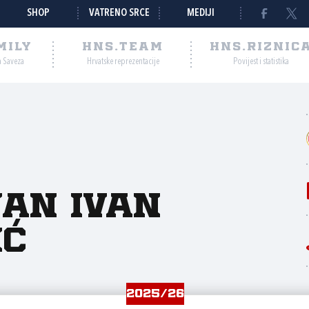
SHOP
VATRENO SRCE
MEDIJI
MILY
HNS.TEAM
HNS.RIZNIC
a Saveza
Hrvatske reprezentacije
Povijest i statistika
jan Ivan
ić
2025/26