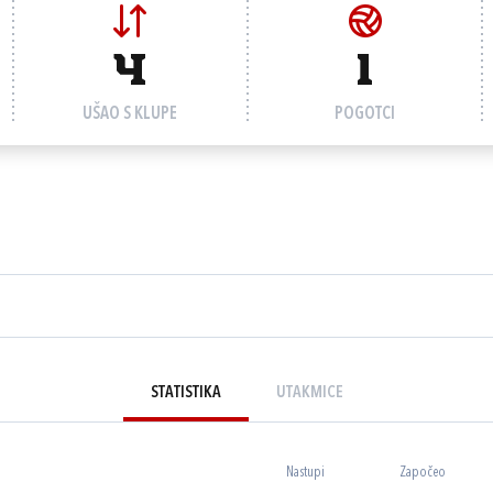
4
1
UŠAO S KLUPE
POGOTCI
STATISTIKA
UTAKMICE
Nastupi
Započeo