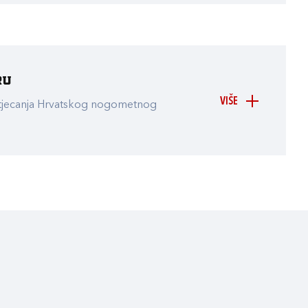
ru
VIŠE
atjecanja Hrvatskog nogometnog