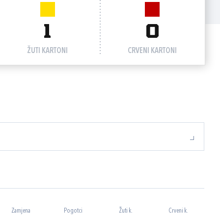
1
0
ŽUTI KARTONI
CRVENI KARTONI
Zamjena
Pogotci
Žuti k.
Crveni k.