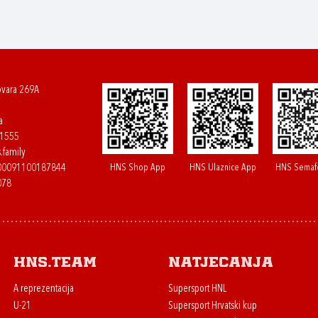
ovara 269A
a
61555
.family
HNS Shop App
HNS Ulaznice App
HNS Semaf
400091100187844
078
HNS.team
Natjecanja
A reprezentacija
Supersport HNL
U-21
Supersport Hrvatski kup