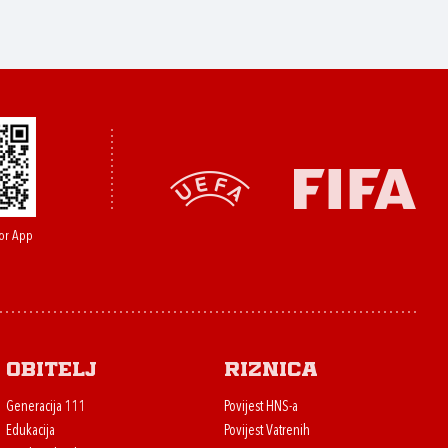
or App
Obitelj
Riznica
Generacija 111
Povijest HNS-a
Edukacija
Povijest Vatrenih