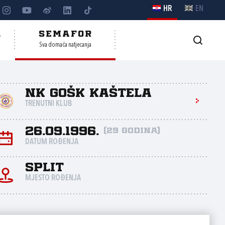
HR
EN
A
SEMAFOR
Sva domaća natjecanja
NK GOŠK Kaštela
TRENUTNI KLUB
26.09.1996.
(29 godina)
DATUM ROĐENJA
Split
MJESTO ROĐENJA