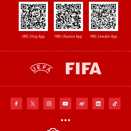
HNS Shop App
HNS Ulaznice App
HNS Semafor App