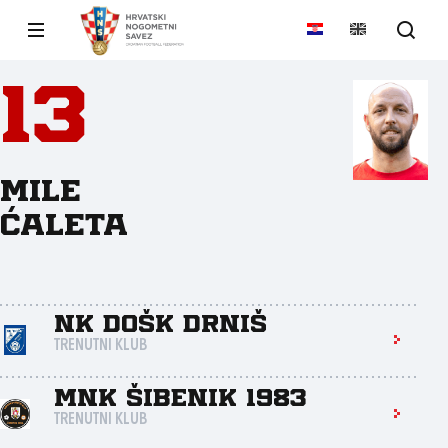
13
Mile
Ćaleta
NK DOŠK Drniš
TRENUTNI KLUB
MNK Šibenik 1983
TRENUTNI KLUB