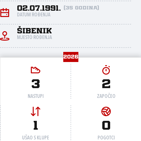
02.07.1991.
(35 godina)
DATUM ROĐENJA
Šibenik
MJESTO ROĐENJA
2026
3
2
NASTUPI
ZAPOČEO
1
0
UŠAO S KLUPE
POGOTCI