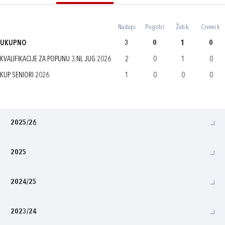
Nastupi
Pogotci
Žuti k.
Crveni k.
UKUPNO
3
0
1
0
KVALIFIKACIJE ZA POPUNU 3.NL JUG 2026
2
0
1
0
KUP SENIORI 2026
1
0
0
0
2025/26
2025
2024/25
2023/24