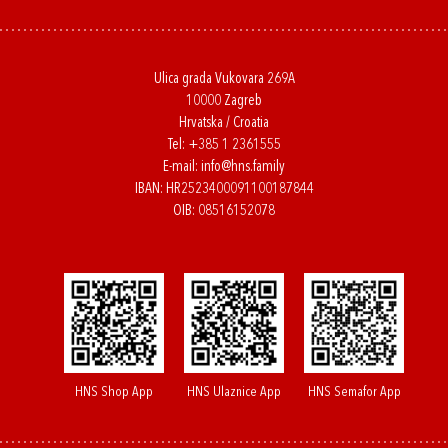
Ulica grada Vukovara 269A
10000 Zagreb
Hrvatska / Croatia
Tel:
+385 1 2361555
E-mail:
info@hns.family
IBAN: HR2523400091100187844
OIB: 08516152078
HNS Shop App
HNS Ulaznice App
HNS Semafor App