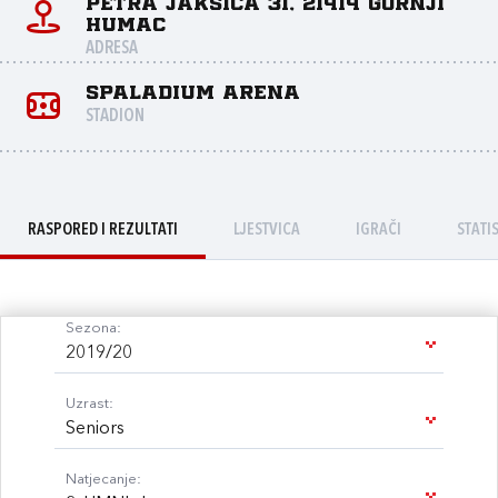
Petra Jakšića 31, 21414 Gornji
Humac
ADRESA
Spaladium Arena
STADION
RASPORED I REZULTATI
LJESTVICA
IGRAČI
STATI
Sezona:
2019/20
Uzrast:
Seniors
Natjecanje: