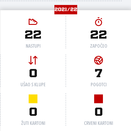
2021/22
22
22
NASTUPI
ZAPOČEO
0
7
UŠAO S KLUPE
POGOTCI
0
0
ŽUTI KARTONI
CRVENI KARTONI