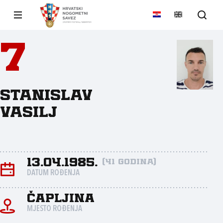
7
Stanislav
Vasilj
13.04.1985.
(41 godina)
DATUM ROĐENJA
Čapljina
MJESTO ROĐENJA