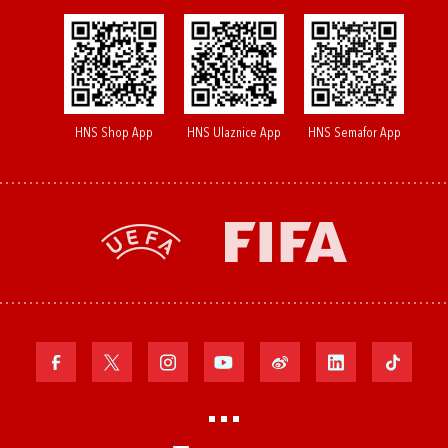
HNS Shop App
HNS Ulaznice App
HNS Semafor App