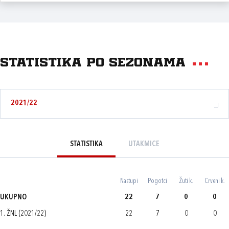
Statistika po sezonama
2021/22
STATISTIKA
UTAKMICE
Nastupi
Pogotci
Žuti k.
Crveni k.
UKUPNO
22
7
0
0
1. ŽNL (2021/22)
22
7
0
0